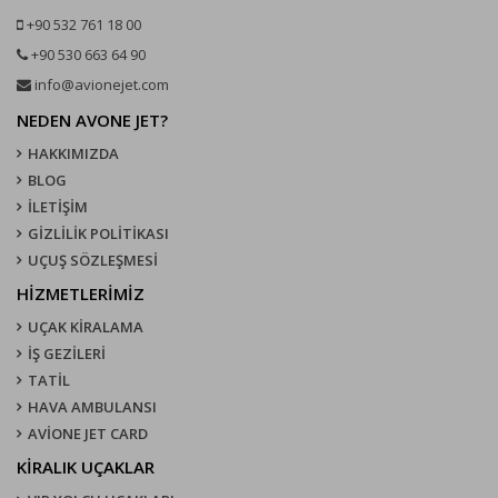
+90 532 761 18 00
+90 530 663 64 90
info@avionejet.com
NEDEN AVONE JET?
HAKKIMIZDA
BLOG
İLETİŞİM
GİZLİLİK POLİTİKASI
UÇUŞ SÖZLEŞMESI
HİZMETLERİMİZ
UÇAK KIRALAMA
İŞ GEZİLERİ
TATİL
HAVA AMBULANSI
AVİONE JET CARD
KIRALIK UÇAKLAR