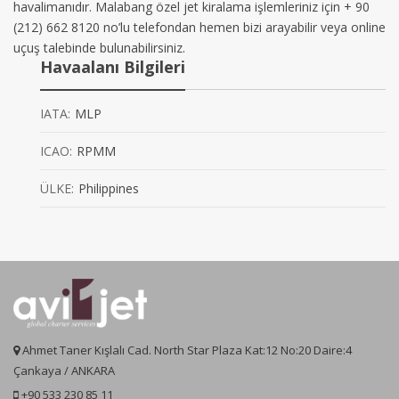
havalimanıdır. Malabang özel jet kiralama işlemleriniz için + 90
(212) 662 8120 no’lu telefondan hemen bizi arayabilir veya online
uçuş talebinde bulunabilirsiniz.
Havaalanı Bilgileri
IATA:
MLP
ICAO:
RPMM
ÜLKE:
Philippines
Ahmet Taner Kışlalı Cad. North Star Plaza Kat:12 No:20 Daire:4
Çankaya / ANKARA
+90 533 230 85 11