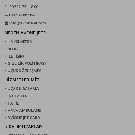
+90 532 761 18 00
+90 530 663 64 90
info@avionejet.com
NEDEN AVONE JET?
HAKKIMIZDA
BLOG
İLETİŞİM
GİZLİLİK POLİTİKASI
UÇUŞ SÖZLEŞMESI
HİZMETLERİMİZ
UÇAK KIRALAMA
İŞ GEZİLERİ
TATİL
HAVA AMBULANSI
AVİONE JET CARD
KIRALIK UÇAKLAR