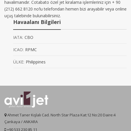
havalimanıdır. Cotabato özel jet kiralama işlemleriniz için + 90
(212) 662 8120 no’lu telefondan hemen bizi arayabilir veya online
uçuş talebinde bulunabilirsiniz.
Havaalanı Bilgileri
IATA:
CBO
ICAO:
RPMC
ÜLKE:
Philippines
Ahmet Taner Kışlalı Cad. North Star Plaza Kat:12 No:20 Daire:4
Çankaya / ANKARA
+90 533 230 85 11