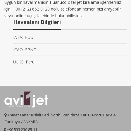
uygun bir havalimanıdır. Huanuco özel jet kiralama işlemleriniz
için + 90 (212) 662 8120 no’lu telefondan hemen bizi arayabilir
veya online uçuş talebinde bulunabilirsiniz.
Havaalanı Bilgileri
IATA:
HUU
ICAO:
SPNC
ÜLKE:
Peru
Ahmet Taner Kışlalı Cad. North Star Plaza Kat:12 No:20 Daire:4
Çankaya / ANKARA
+90 533 230 85 11