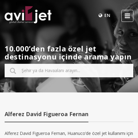
EN
10.000’den fazla özel jet
destinasyonu içinde arama yapın
Alferez David Figueroa Fernan
Alferez David Figueroa Fernan, Huanuco’de özel jet kullanımı için