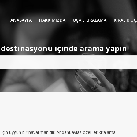
ANASAYFA
HAKKIMIZDA
UÇAK KİRALAMA
KIRALIK U
UÇAK KIRALAMA
VIP YOLCU
et destinasyonu içinde arama yapın
İŞ GEZİLERİ
TATİL
HELİKOPT
HAVA AMBULANSI
PERVANELİ
AVİONE JET CARD
KÜÇÜK KA
ORTA KAB
GENİŞ KAB
YOLCU UÇ
 için uygun bir havalimanıdır. Andahuaylas özel jet kiralama