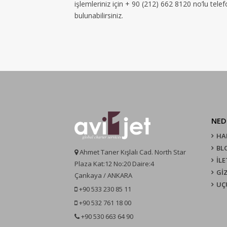
işlemleriniz için + 90 (212) 662 8120 no’lu tel
bulunabilirsiniz.
NED
HA
BL
Ahmet Taner Kışlalı Cad. North Star
İLE
Plaza Kat:12 No:20 Daire:4
GİZ
Çankaya / ANKARA
UÇ
+90 533 230 85 11
+90 532 761 18 00
+90 530 663 64 90