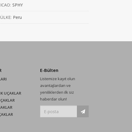
ICAO:
SPHY
ÜLKE:
Peru
R
E-Bülten
Listemize kayıt olun
LARI
avantajlardan ve
yeniliklerden ilk siz
IK UÇAKLAR
haberdar olun!
UÇAKLAR
ÇAKLAR
UÇAKLAR