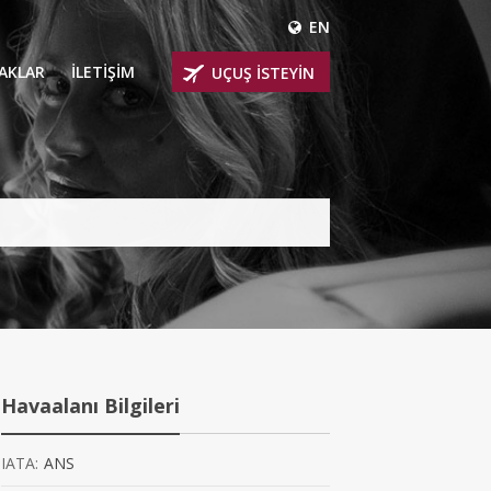
EN
ÇAKLAR
İLETİŞİM
UÇUŞ İSTEYİN
 UÇAKLARI
ER
 KİRALIK UÇAKLAR
BİNLİ UÇAKLAR
İNLİ UÇAKLAR
İNLİ UÇAKLAR
Havaalanı Bilgileri
AKLARI
IATA:
ANS