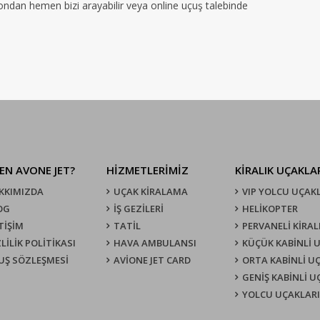
efondan hemen bizi arayabilir veya online uçuş talebinde
EN AVONE JET?
HİZMETLERİMİZ
KIRALIK UÇAKLA
KKIMIZDA
UÇAK KIRALAMA
VIP YOLCU UÇAK
OG
İŞ GEZİLERİ
HELİKOPTER
TİŞİM
TATİL
PERVANELİ KİRAL
LİLİK POLİTİKASI
HAVA AMBULANSI
KÜÇÜK KABİNLİ 
UŞ SÖZLEŞMESI
AVİONE JET CARD
ORTA KABİNLİ U
GENİŞ KABİNLİ 
YOLCU UÇAKLARI