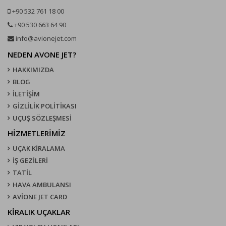
+90 532 761 18 00
+90 530 663 64 90
info@avionejet.com
NEDEN AVONE JET?
HAKKIMIZDA
BLOG
İLETİŞİM
GİZLİLİK POLİTİKASI
UÇUŞ SÖZLEŞMESI
HİZMETLERİMİZ
UÇAK KIRALAMA
İŞ GEZİLERİ
TATİL
HAVA AMBULANSI
AVİONE JET CARD
KIRALIK UÇAKLAR