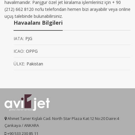
havalimanıdır. Panjgur özel jet kiralama işlemleriniz için + 90
(212) 662 8120 no’lu telefondan hemen bizi arayabilir veya online
uçuş talebinde bulunabilirsiniz.
Havaalanı Bilgileri
IATA:
PJG
ICAO:
OPPG
ÜLKE:
Pakistan
Ahmet Taner Kışlalı Cad. North Star Plaza Kat:12 No:20 Daire:4
Çankaya / ANKARA
+90 533 230 85 11