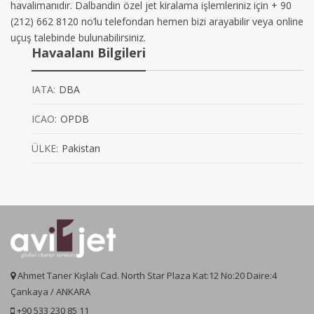
havalimanıdır. Dalbandin özel jet kiralama işlemleriniz için + 90
(212) 662 8120 no’lu telefondan hemen bizi arayabilir veya online
uçuş talebinde bulunabilirsiniz.
Havaalanı Bilgileri
IATA:
DBA
ICAO:
OPDB
ÜLKE:
Pakistan
Ahmet Taner Kışlalı Cad. North Star Plaza Kat:12 No:20 Daire:4
Çankaya / ANKARA
+90 533 230 85 11