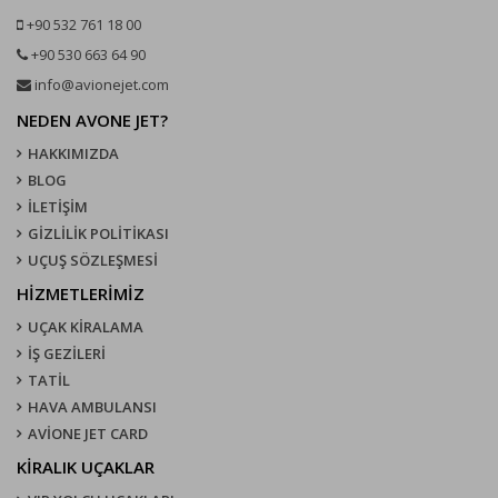
+90 532 761 18 00
+90 530 663 64 90
info@avionejet.com
NEDEN AVONE JET?
HAKKIMIZDA
BLOG
İLETİŞİM
GİZLİLİK POLİTİKASI
UÇUŞ SÖZLEŞMESI
HİZMETLERİMİZ
UÇAK KIRALAMA
İŞ GEZİLERİ
TATİL
HAVA AMBULANSI
AVİONE JET CARD
KIRALIK UÇAKLAR