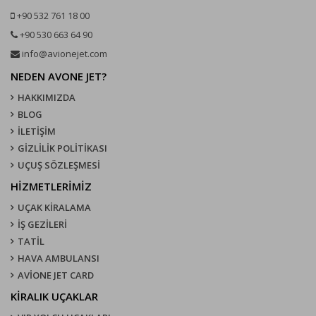
+90 532 761 18 00
+90 530 663 64 90
info@avionejet.com
NEDEN AVONE JET?
HAKKIMIZDA
BLOG
İLETİŞİM
GİZLİLİK POLİTİKASI
UÇUŞ SÖZLEŞMESI
HİZMETLERİMİZ
UÇAK KIRALAMA
İŞ GEZİLERİ
TATİL
HAVA AMBULANSI
AVİONE JET CARD
KIRALIK UÇAKLAR