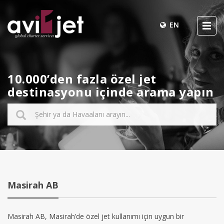
EN
10.000’den fazla özel jet
destinasyonu içinde arama yapın
Masirah AB
Masirah AB, Masirah’de özel jet kullanımı için uygun bir