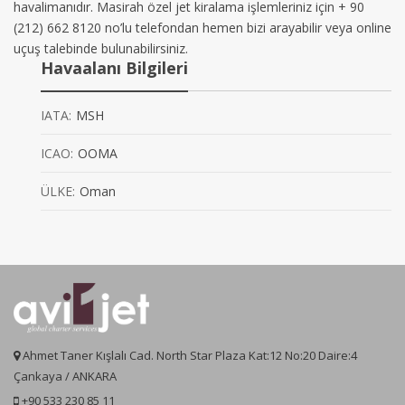
havalimanıdır. Masirah özel jet kiralama işlemleriniz için + 90
(212) 662 8120 no’lu telefondan hemen bizi arayabilir veya online
uçuş talebinde bulunabilirsiniz.
Havaalanı Bilgileri
IATA:
MSH
ICAO:
OOMA
ÜLKE:
Oman
Ahmet Taner Kışlalı Cad. North Star Plaza Kat:12 No:20 Daire:4
Çankaya / ANKARA
+90 533 230 85 11