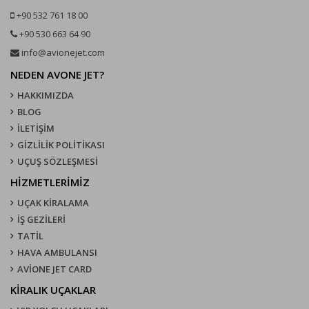
+90 532 761 18 00
+90 530 663 64 90
info@avionejet.com
NEDEN AVONE JET?
HAKKIMIZDA
BLOG
İLETİŞİM
GİZLİLİK POLİTİKASI
UÇUŞ SÖZLEŞMESI
HİZMETLERİMİZ
UÇAK KIRALAMA
İŞ GEZİLERİ
TATİL
HAVA AMBULANSI
AVİONE JET CARD
KIRALIK UÇAKLAR