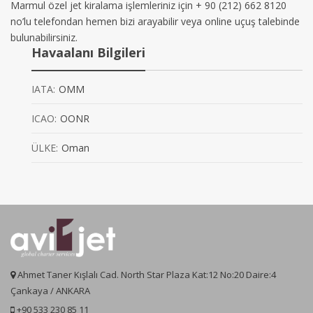
Marmul özel jet kiralama işlemleriniz için + 90 (212) 662 8120
no’lu telefondan hemen bizi arayabilir veya online uçuş talebinde
bulunabilirsiniz.
Havaalanı Bilgileri
IATA:
OMM
ICAO:
OONR
ÜLKE:
Oman
Ahmet Taner Kışlalı Cad. North Star Plaza Kat:12 No:20 Daire:4
Çankaya / ANKARA
+90 533 230 85 11