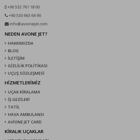
+90 532 761 18 00
+90 530 663 64 90
info@avionejet.com
NEDEN AVONE JET?
HAKKIMIZDA
BLOG
İLETİŞİM
GİZLİLİK POLİTİKASI
UÇUŞ SÖZLEŞMESI
HİZMETLERİMİZ
UÇAK KIRALAMA
İŞ GEZİLERİ
TATİL
HAVA AMBULANSI
AVİONE JET CARD
KIRALIK UÇAKLAR