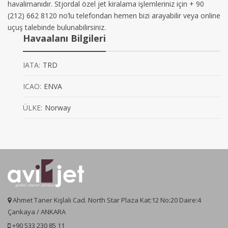
havalimanıdır. Stjordal özel jet kiralama işlemleriniz için + 90
(212) 662 8120 no’lu telefondan hemen bizi arayabilir veya online
uçuş talebinde bulunabilirsiniz.
Havaalanı Bilgileri
IATA:
TRD
ICAO:
ENVA
ÜLKE:
Norway
Ahmet Taner Kışlalı Cad. North Star Plaza Kat:12 No:20 Daire:4
Çankaya / ANKARA
+90 533 230 85 11