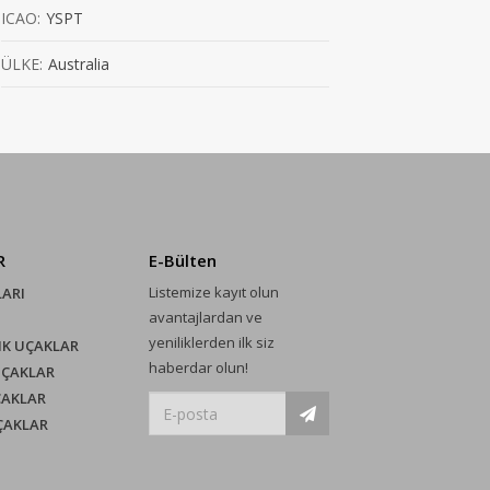
ICAO:
YSPT
ÜLKE:
Australia
R
E-Bülten
Listemize kayıt olun
LARI
avantajlardan ve
yeniliklerden ilk siz
IK UÇAKLAR
haberdar olun!
UÇAKLAR
ÇAKLAR
UÇAKLAR