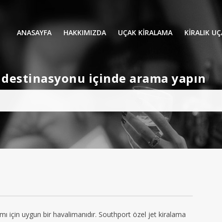
ANASAYFA
HAKKIMIZDA
UÇAK KİRALAMA
KIRALIK U
UÇAK KIRALAMA
VIP YOLCU
et destinasyonu içinde arama yapın
İŞ GEZİLERİ
TATİL
HELİKOPT
HAVA AMBULANSI
PERVANELİ
AVİONE JET CARD
KÜÇÜK KA
ORTA KAB
GENİŞ KAB
YOLCU UÇ
mı için uygun bir havalimanıdır. Southport özel jet kiralama