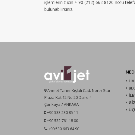
işlemleriniz için + 90 (212) 662 8120 no’lu tel
bulunabilirsiniz.
NED
HA
BL
Ahmet Taner Kışlalı Cad. North Star
İLE
Plaza Kat:12 No:20 Daire:4
GİZ
Çankaya / ANKARA
UÇ
+90 533 230 85 11
+90 532 761 18 00
+90 530 663 64 90