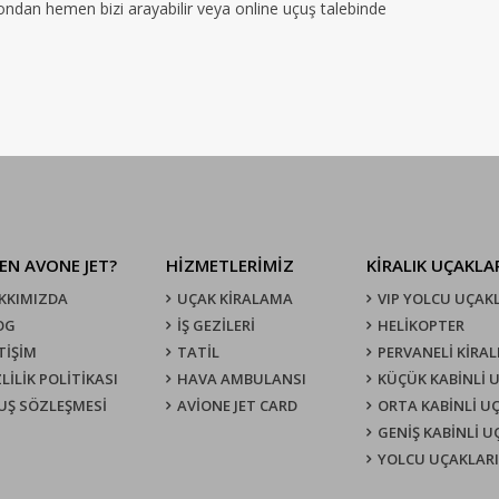
efondan hemen bizi arayabilir veya online uçuş talebinde
EN AVONE JET?
HİZMETLERİMİZ
KIRALIK UÇAKLA
KKIMIZDA
UÇAK KIRALAMA
VIP YOLCU UÇAK
OG
İŞ GEZİLERİ
HELİKOPTER
TİŞİM
TATİL
PERVANELİ KİRAL
LİLİK POLİTİKASI
HAVA AMBULANSI
KÜÇÜK KABİNLİ 
UŞ SÖZLEŞMESI
AVİONE JET CARD
ORTA KABİNLİ U
GENİŞ KABİNLİ 
YOLCU UÇAKLARI