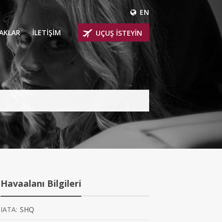
EN
ÇAKLAR
İLETİŞİM
UÇUŞ İSTEYİN
 UÇAKLARI
ER
 KİRALIK UÇAKLAR
BİNLİ UÇAKLAR
İNLİ UÇAKLAR
İNLİ UÇAKLAR
Havaalanı Bilgileri
AKLARI
IATA:
SHQ