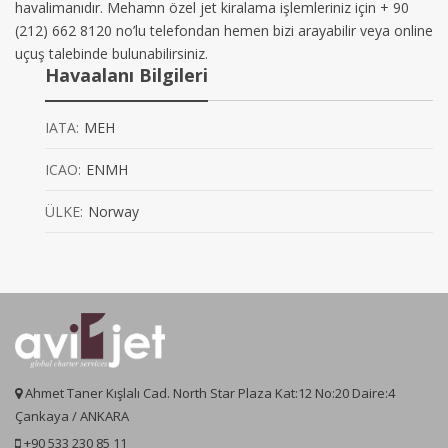
havalimanıdır. Mehamn özel jet kiralama işlemleriniz için + 90
(212) 662 8120 no’lu telefondan hemen bizi arayabilir veya online
uçuş talebinde bulunabilirsiniz.
Havaalanı Bilgileri
IATA:
MEH
ICAO:
ENMH
ÜLKE:
Norway
Ahmet Taner Kışlalı Cad. North Star Plaza Kat:12 No:20 Daire:4
Çankaya / ANKARA
+90 533 230 85 11