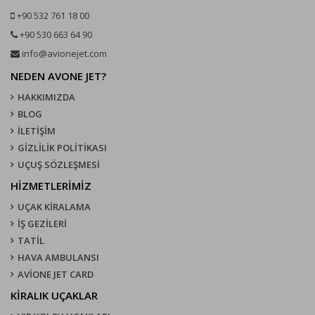
+90 532 761 18 00
+90 530 663 64 90
info@avionejet.com
NEDEN AVONE JET?
HAKKIMIZDA
BLOG
İLETİŞİM
GİZLİLİK POLİTİKASI
UÇUŞ SÖZLEŞMESI
HİZMETLERİMİZ
UÇAK KIRALAMA
İŞ GEZİLERİ
TATİL
HAVA AMBULANSI
AVİONE JET CARD
KIRALIK UÇAKLAR