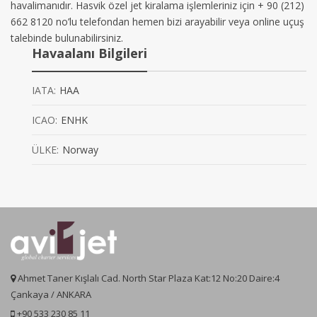
havalimanıdır. Hasvik özel jet kiralama işlemleriniz için + 90 (212)
662 8120 no’lu telefondan hemen bizi arayabilir veya online uçuş
talebinde bulunabilirsiniz.
Havaalanı Bilgileri
IATA:
HAA
ICAO:
ENHK
ÜLKE:
Norway
Ahmet Taner Kışlalı Cad. North Star Plaza Kat:12 No:20 Daire:4
Çankaya / ANKARA
+90 533 230 85 11