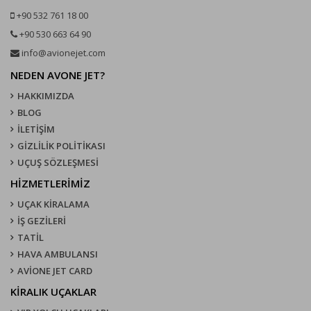
+90 532 761 18 00
+90 530 663 64 90
info@avionejet.com
NEDEN AVONE JET?
HAKKIMIZDA
BLOG
İLETİŞİM
GİZLİLİK POLİTİKASI
UÇUŞ SÖZLEŞMESI
HİZMETLERİMİZ
UÇAK KIRALAMA
İŞ GEZİLERİ
TATİL
HAVA AMBULANSI
AVİONE JET CARD
KIRALIK UÇAKLAR