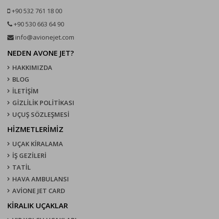
+90 532 761 18 00
+90 530 663 64 90
info@avionejet.com
NEDEN AVONE JET?
HAKKIMIZDA
BLOG
İLETİŞİM
GİZLİLİK POLİTİKASI
UÇUŞ SÖZLEŞMESI
HİZMETLERİMİZ
UÇAK KIRALAMA
İŞ GEZİLERİ
TATİL
HAVA AMBULANSI
AVİONE JET CARD
KIRALIK UÇAKLAR