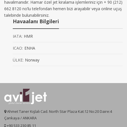
havalimanıdır. Hamar özel jet kiralama işlemleriniz için + 90 (212)
662 8120 no’lu telefondan hemen bizi arayabilir veya online uçuş
talebinde bulunabilirsiniz.
Havaalanı Bilgileri
IATA:
HMR
ICAO:
ENHA
ÜLKE:
Norway
Ahmet Taner Kışlalı Cad. North Star Plaza Kat:12 No:20 Daire:4
Çankaya / ANKARA
+90 533 230 85 11