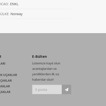
ICAO:
ENKL
ÜLKE:
Norway
R
E-Bülten
Listemize kayıt olun
LARI
avantajlardan ve
yeniliklerden ilk siz
IK UÇAKLAR
haberdar olun!
UÇAKLAR
ÇAKLAR
UÇAKLAR