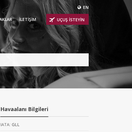
EN
ÇAKLAR
İLETİŞİM
UÇUŞ İSTEYİN
 UÇAKLARI
ER
 KİRALIK UÇAKLAR
BİNLİ UÇAKLAR
İNLİ UÇAKLAR
İNLİ UÇAKLAR
Havaalanı Bilgileri
AKLARI
IATA:
GLL