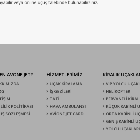
abilir veya online uçuş talebinde bulunabilirsiniz.
EN AVONE JET?
HİZMETLERİMİZ
KIRALIK UÇAKLA
KKIMIZDA
UÇAK KIRALAMA
VIP YOLCU UÇAK
OG
İŞ GEZİLERİ
HELİKOPTER
TİŞİM
TATİL
PERVANELİ KİRAL
LİLİK POLİTİKASI
HAVA AMBULANSI
KÜÇÜK KABİNLİ 
UŞ SÖZLEŞMESI
AVİONE JET CARD
ORTA KABİNLİ U
GENİŞ KABİNLİ 
YOLCU UÇAKLARI