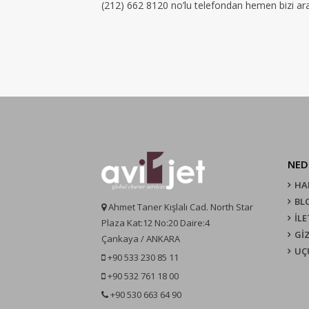
(212) 662 8120 no’lu telefondan hemen bizi aray
NED
HA
BL
Ahmet Taner Kışlalı Cad. North Star
İLE
Plaza Kat:12 No:20 Daire:4
GİZ
Çankaya / ANKARA
UÇ
+90 533 230 85 11
+90 532 761 18 00
+90 530 663 64 90