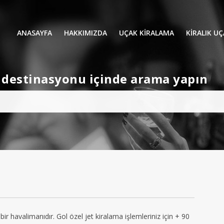
ANASAYFA
HAKKIMIZDA
UÇAK KİRALAMA
KIRALIK U
UÇAK KIRALAMA
VIP YOLCU
et destinasyonu içinde arama yapın
İŞ GEZİLERİ
TATİL
HELİKOPT
HAVA AMBULANSI
PERVANELİ
AVİONE JET CARD
KÜÇÜK KA
ORTA KAB
GENİŞ KAB
YOLCU UÇ
bir havalimanıdır. Gol özel jet kiralama işlemleriniz için + 90