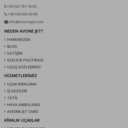
+90 532 761 18 00
+90 530 663 64 90
info@avionejet.com
NEDEN AVONE JET?
HAKKIMIZDA
BLOG
İLETİŞİM
GİZLİLİK POLİTİKASI
UÇUŞ SÖZLEŞMESI
HİZMETLERİMİZ
UÇAK KIRALAMA
İŞ GEZİLERİ
TATİL
HAVA AMBULANSI
AVİONE JET CARD
KIRALIK UÇAKLAR