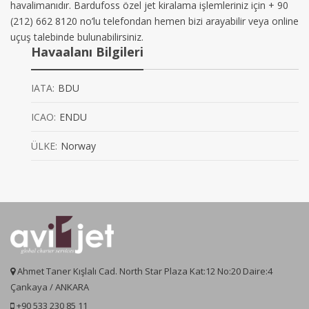
havalimanıdır. Bardufoss özel jet kiralama işlemleriniz için + 90
(212) 662 8120 no’lu telefondan hemen bizi arayabilir veya online
uçuş talebinde bulunabilirsiniz.
Havaalanı Bilgileri
IATA:
BDU
ICAO:
ENDU
ÜLKE:
Norway
Ahmet Taner Kışlalı Cad. North Star Plaza Kat:12 No:20 Daire:4
Çankaya / ANKARA
+90 533 230 85 11