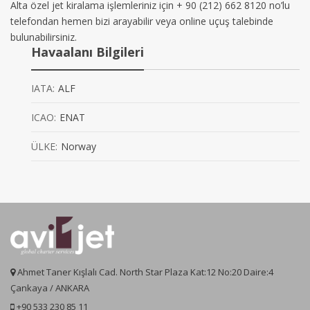
Alta özel jet kiralama işlemleriniz için + 90 (212) 662 8120 no’lu
telefondan hemen bizi arayabilir veya online uçuş talebinde
bulunabilirsiniz.
Havaalanı Bilgileri
IATA:
ALF
ICAO:
ENAT
ÜLKE:
Norway
Ahmet Taner Kışlalı Cad. North Star Plaza Kat:12 No:20 Daire:4
Çankaya / ANKARA
+90 533 230 85 11