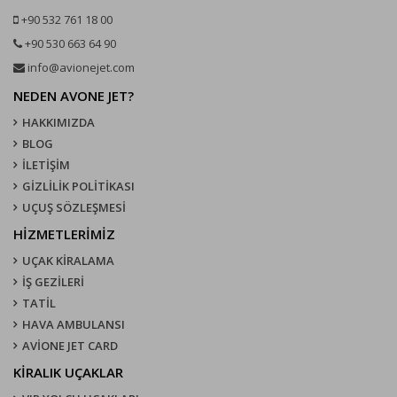
+90 532 761 18 00
+90 530 663 64 90
info@avionejet.com
NEDEN AVONE JET?
HAKKIMIZDA
BLOG
İLETİŞİM
GİZLİLİK POLİTİKASI
UÇUŞ SÖZLEŞMESI
HİZMETLERİMİZ
UÇAK KIRALAMA
İŞ GEZİLERİ
TATİL
HAVA AMBULANSI
AVİONE JET CARD
KIRALIK UÇAKLAR