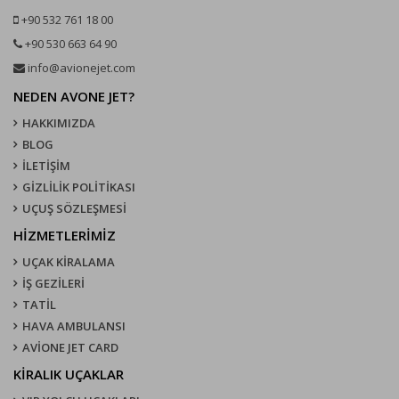
+90 532 761 18 00
+90 530 663 64 90
info@avionejet.com
NEDEN AVONE JET?
HAKKIMIZDA
BLOG
İLETİŞİM
GİZLİLİK POLİTİKASI
UÇUŞ SÖZLEŞMESI
HİZMETLERİMİZ
UÇAK KIRALAMA
İŞ GEZİLERİ
TATİL
HAVA AMBULANSI
AVİONE JET CARD
KIRALIK UÇAKLAR