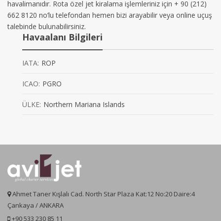
havalimanıdır. Rota özel jet kiralama işlemleriniz için + 90 (212)
662 8120 no’lu telefondan hemen bizi arayabilir veya online uçuş
talebinde bulunabilirsiniz.
Havaalanı Bilgileri
IATA:
ROP
ICAO:
PGRO
ÜLKE:
Northern Mariana Islands
Ahmet Taner Kışlalı Cad. North Star Plaza Kat:12 No:20 Daire:4
Çankaya / ANKARA
+90 533 230 85 11