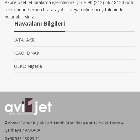
Akure özel jet kiralama işlemleriniz için + 90 (212) 662 8120 no’lu
telefondan hemen bizi arayabilir veya online uçuş talebinde
bulunabilirsiniz.
Havaalanı Bilgileri
IATA:
AKR
ICAO:
DNAK
ÜLKE:
Nigeria
Ahmet Taner Kışlalı Cad. North Star Plaza Kat:12 No:20 Daire:4
Çankaya / ANKARA
+90 533 230 85 11