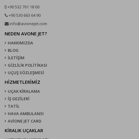
+90 532 761 18 00
+90 530 663 64 90
info@avionejet.com
NEDEN AVONE JET?
HAKKIMIZDA
BLOG
İLETİŞİM
GİZLİLİK POLİTİKASI
UÇUŞ SÖZLEŞMESI
HİZMETLERİMİZ
UÇAK KIRALAMA
İŞ GEZİLERİ
TATİL
HAVA AMBULANSI
AVİONE JET CARD
KIRALIK UÇAKLAR