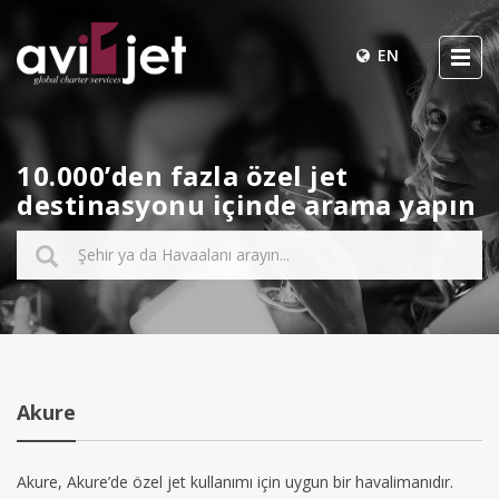
EN
10.000’den fazla özel jet
destinasyonu içinde arama yapın
Akure
Akure, Akure’de özel jet kullanımı için uygun bir havalimanıdır.