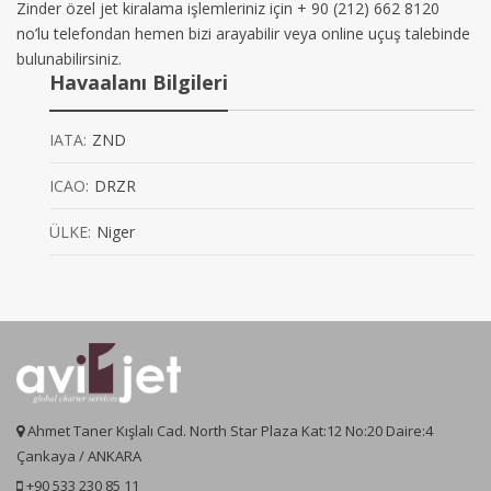
Zinder özel jet kiralama işlemleriniz için + 90 (212) 662 8120
no’lu telefondan hemen bizi arayabilir veya online uçuş talebinde
bulunabilirsiniz.
Havaalanı Bilgileri
IATA:
ZND
ICAO:
DRZR
ÜLKE:
Niger
Ahmet Taner Kışlalı Cad. North Star Plaza Kat:12 No:20 Daire:4
Çankaya / ANKARA
+90 533 230 85 11