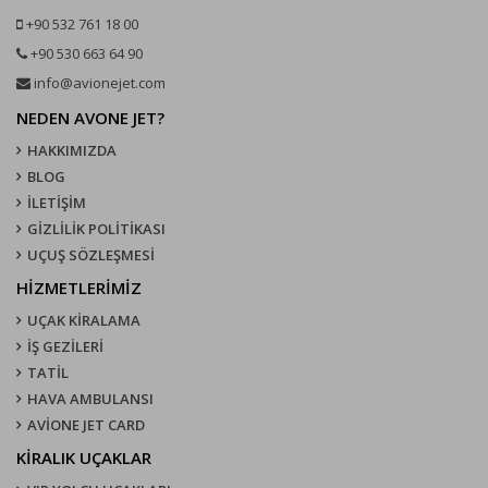
+90 532 761 18 00
+90 530 663 64 90
info@avionejet.com
NEDEN AVONE JET?
HAKKIMIZDA
BLOG
İLETİŞİM
GİZLİLİK POLİTİKASI
UÇUŞ SÖZLEŞMESI
HİZMETLERİMİZ
UÇAK KIRALAMA
İŞ GEZİLERİ
TATİL
HAVA AMBULANSI
AVİONE JET CARD
KIRALIK UÇAKLAR