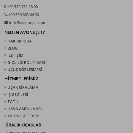
+90 532 761 18 00
+90 530 663 64 90
info@avionejet.com
NEDEN AVONE JET?
HAKKIMIZDA
BLOG
İLETİŞİM
GİZLİLİK POLİTİKASI
UÇUŞ SÖZLEŞMESI
HİZMETLERİMİZ
UÇAK KIRALAMA
İŞ GEZİLERİ
TATİL
HAVA AMBULANSI
AVİONE JET CARD
KIRALIK UÇAKLAR