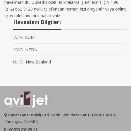
havalimanıdır. Dunedin özel jet kiralama işlemleriniz için + 90
(212) 662 8120 no’lu telefondan hemen bizi arayabilir veya online
uçuş talebinde bulunabilirsiniz.
Havaalanı Bilgileri
IATA:
DUD
ICAO:
NZDN
ÜLKE:
New Zealand
Ahmet Taner Kışlalı Cad. North Star Plaza Kat:12 No:20 Daire:4
Çankaya / ANKARA
+90 533 230 85 11