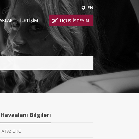
EN
ÇAKLAR
İLETİŞİM
UÇUŞ İSTEYİN
 UÇAKLARI
ER
 KİRALIK UÇAKLAR
BİNLİ UÇAKLAR
İNLİ UÇAKLAR
İNLİ UÇAKLAR
Havaalanı Bilgileri
AKLARI
IATA:
CHC