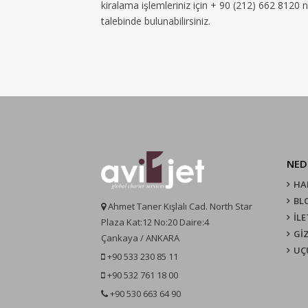
kiralama işlemleriniz için + 90 (212) 662 8120 
talebinde bulunabilirsiniz.
NED
HA
BL
Ahmet Taner Kışlalı Cad. North Star
İLE
Plaza Kat:12 No:20 Daire:4
GİZ
Çankaya / ANKARA
UÇ
+90 533 230 85 11
+90 532 761 18 00
+90 530 663 64 90