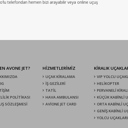
no’lu telefondan hemen bizi arayabilir veya online uçuş
EN AVONE JET?
HİZMETLERİMİZ
KIRALIK UÇAKLA
KKIMIZDA
UÇAK KIRALAMA
VIP YOLCU UÇAK
OG
İŞ GEZİLERİ
HELİKOPTER
TİŞİM
TATİL
PERVANELİ KİRAL
LİLİK POLİTİKASI
HAVA AMBULANSI
KÜÇÜK KABİNLİ 
UŞ SÖZLEŞMESI
AVİONE JET CARD
ORTA KABİNLİ U
GENİŞ KABİNLİ 
YOLCU UÇAKLARI