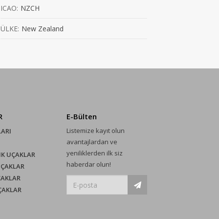
ICAO:
NZCH
ÜLKE:
New Zealand
R
E-Bülten
Listemize kayıt olun
LARI
avantajlardan ve
yeniliklerden ilk siz
IK UÇAKLAR
haberdar olun!
UÇAKLAR
ÇAKLAR
UÇAKLAR