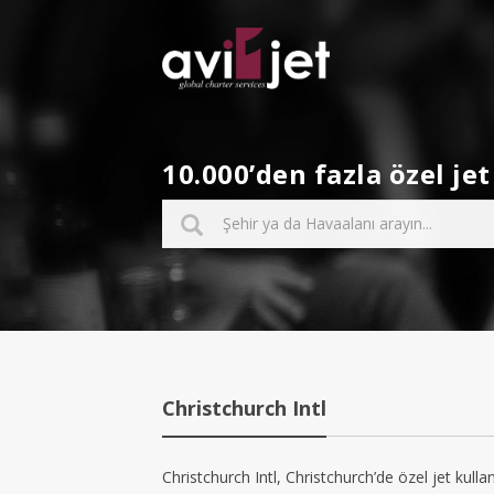
10.000’den fazla özel j
Christchurch Intl
Christchurch Intl, Christchurch’de özel jet kulla