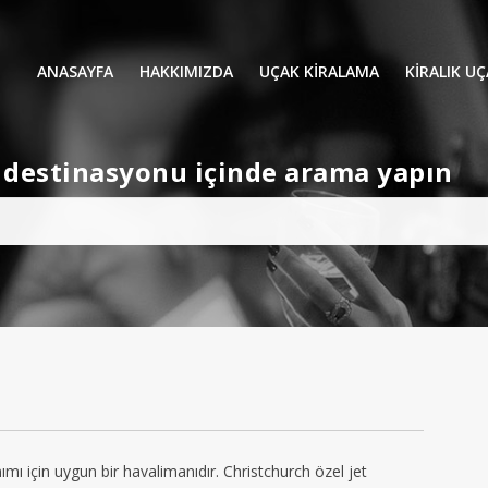
ANASAYFA
HAKKIMIZDA
UÇAK KİRALAMA
KIRALIK U
UÇAK KIRALAMA
VIP YOLCU
et destinasyonu içinde arama yapın
İŞ GEZİLERİ
TATİL
HELİKOPT
HAVA AMBULANSI
PERVANELİ
AVİONE JET CARD
KÜÇÜK KA
ORTA KAB
GENİŞ KAB
YOLCU UÇ
nımı için uygun bir havalimanıdır. Christchurch özel jet