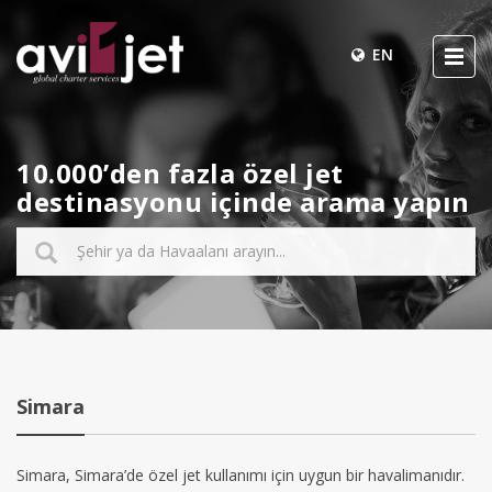
EN
10.000’den fazla özel jet
destinasyonu içinde arama yapın
Simara
Simara, Simara’de özel jet kullanımı için uygun bir havalimanıdır.