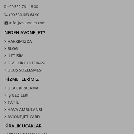
+90 532 761 18 00
+90 530 663 64 90
info@avionejet.com
NEDEN AVONE JET?
HAKKIMIZDA
BLOG
İLETİŞİM
GİZLİLİK POLİTİKASI
UÇUŞ SÖZLEŞMESI
HİZMETLERİMİZ
UÇAK KIRALAMA
İŞ GEZİLERİ
TATİL
HAVA AMBULANSI
AVİONE JET CARD
KIRALIK UÇAKLAR