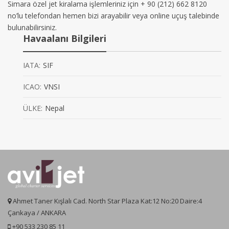
Simara özel jet kiralama işlemleriniz için + 90 (212) 662 8120
no’lu telefondan hemen bizi arayabilir veya online uçuş talebinde
bulunabilirsiniz.
Havaalanı Bilgileri
IATA:
SIF
ICAO:
VNSI
ÜLKE:
Nepal
Ahmet Taner Kışlalı Cad. North Star Plaza Kat:12 No:20 Daire:4
Çankaya / ANKARA
+90 533 230 85 11