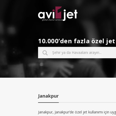
10.000’den fazla özel j
Janakpur
Janakpur, Janakpur’de özel jet kullanımı için uy