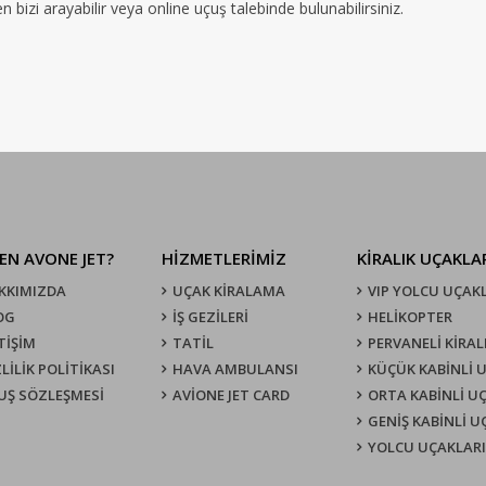
bizi arayabilir veya online uçuş talebinde bulunabilirsiniz.
EN AVONE JET?
HİZMETLERİMİZ
KIRALIK UÇAKLA
KKIMIZDA
UÇAK KIRALAMA
VIP YOLCU UÇAK
OG
İŞ GEZİLERİ
HELİKOPTER
TİŞİM
TATİL
PERVANELİ KİRAL
LİLİK POLİTİKASI
HAVA AMBULANSI
KÜÇÜK KABİNLİ 
UŞ SÖZLEŞMESI
AVİONE JET CARD
ORTA KABİNLİ U
GENİŞ KABİNLİ 
YOLCU UÇAKLARI