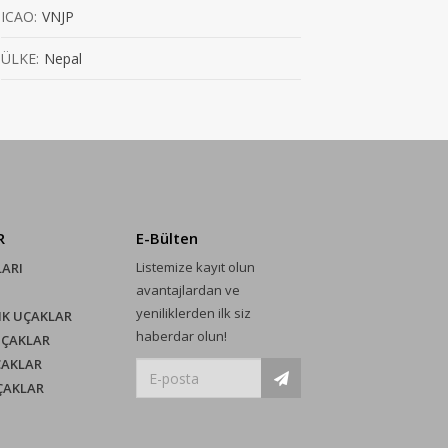
ICAO:
VNJP
ÜLKE:
Nepal
R
E-Bülten
Listemize kayıt olun
LARI
avantajlardan ve
yeniliklerden ilk siz
IK UÇAKLAR
haberdar olun!
UÇAKLAR
ÇAKLAR
UÇAKLAR