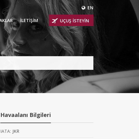
EN
ÇAKLAR
İLETİŞİM
UÇUŞ İSTEYİN
 UÇAKLARI
ER
 KİRALIK UÇAKLAR
BİNLİ UÇAKLAR
İNLİ UÇAKLAR
İNLİ UÇAKLAR
Havaalanı Bilgileri
AKLARI
IATA:
JKR