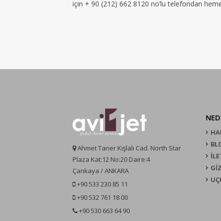
için + 90 (212) 662 8120 no’lu telefondan hemen 
NED
HA
BL
Ahmet Taner Kışlalı Cad. North Star
İLE
Plaza Kat:12 No:20 Daire:4
GİZ
Çankaya / ANKARA
UÇ
+90 533 230 85 11
+90 532 761 18 00
+90 530 663 64 90