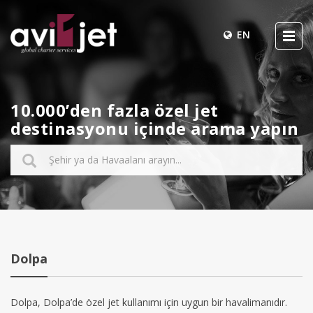
EN
10.000’den fazla özel jet
destinasyonu içinde arama yapın
Dolpa
Dolpa, Dolpa’de özel jet kullanımı için uygun bir havalimanıdır.