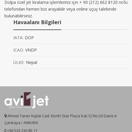
Dolpa özel jet kiralama işlemleriniz için + 90 (212) 662 8120 no’lu
telefondan hemen bizi arayabilir veya online uçuş talebinde
bulunabilirsiniz.
Havaalanı Bilgileri
IATA:
DOP
ICAO:
VNDP
ÜLKE:
Nepal
Ahmet Taner Kışlalı Cad. North Star Plaza Kat:12 No:20 Daire:4
Çankaya / ANKARA
+90 533 230 85 11