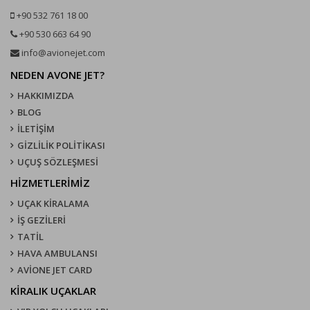
+90 532 761 18 00
+90 530 663 64 90
info@avionejet.com
NEDEN AVONE JET?
HAKKIMIZDA
BLOG
İLETİŞİM
GİZLİLİK POLİTİKASI
UÇUŞ SÖZLEŞMESI
HİZMETLERİMİZ
UÇAK KIRALAMA
İŞ GEZİLERİ
TATİL
HAVA AMBULANSI
AVİONE JET CARD
KIRALIK UÇAKLAR