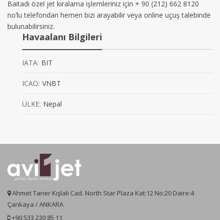
Baitadi özel jet kiralama işlemleriniz için + 90 (212) 662 8120
no’lu telefondan hemen bizi arayabilir veya online uçuş talebinde
bulunabilirsiniz.
Havaalanı Bilgileri
IATA:
BIT
ICAO:
VNBT
ÜLKE:
Nepal
Ahmet Taner Kışlalı Cad. North Star Plaza Kat:12 No:20 Daire:4
Çankaya / ANKARA
+90 533 230 85 11