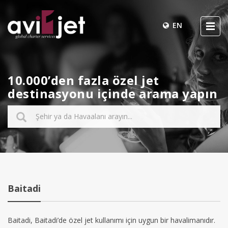
EN
10.000’den fazla özel jet
destinasyonu içinde arama yapın
Baitadi
Baitadi, Baitadi’de özel jet kullanımı için uygun bir havalimanıdır.