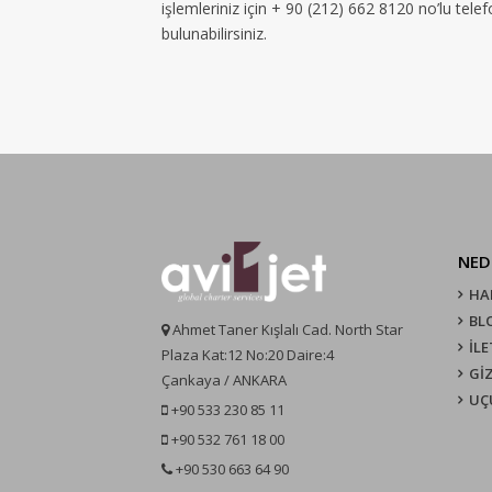
işlemleriniz için + 90 (212) 662 8120 no’lu tel
bulunabilirsiniz.
NED
HA
BL
Ahmet Taner Kışlalı Cad. North Star
İLE
Plaza Kat:12 No:20 Daire:4
GİZ
Çankaya / ANKARA
UÇ
+90 533 230 85 11
+90 532 761 18 00
+90 530 663 64 90