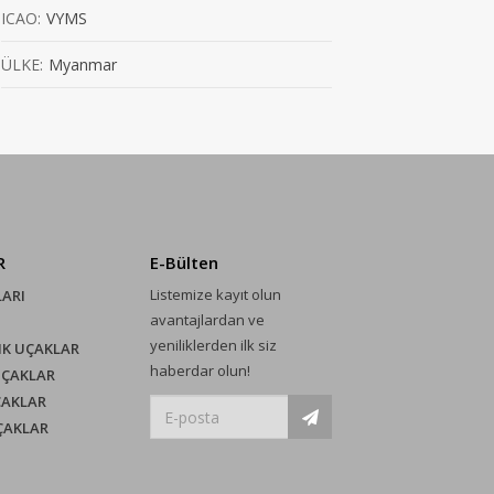
ICAO:
VYMS
ÜLKE:
Myanmar
R
E-Bülten
Listemize kayıt olun
LARI
avantajlardan ve
yeniliklerden ilk siz
IK UÇAKLAR
haberdar olun!
UÇAKLAR
ÇAKLAR
UÇAKLAR