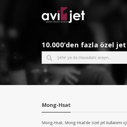
10.000’den fazla özel j
Mong-Hsat
Mong-Hsat, Mong-Hsat’de özel jet kullanımı içi