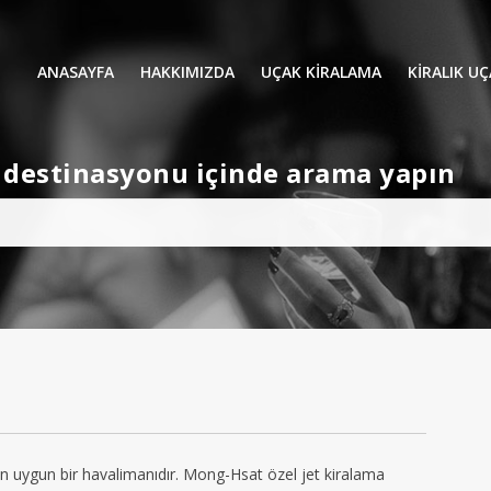
ANASAYFA
HAKKIMIZDA
UÇAK KİRALAMA
KIRALIK U
UÇAK KIRALAMA
VIP YOLCU
et destinasyonu içinde arama yapın
İŞ GEZİLERİ
TATİL
HELİKOPT
HAVA AMBULANSI
PERVANELİ
AVİONE JET CARD
KÜÇÜK KA
ORTA KAB
GENİŞ KAB
YOLCU UÇ
n uygun bir havalimanıdır. Mong-Hsat özel jet kiralama