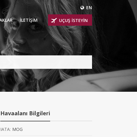
EN
ÇAKLAR
İLETİŞİM
UÇUŞ İSTEYİN
 UÇAKLARI
ER
 KİRALIK UÇAKLAR
BİNLİ UÇAKLAR
İNLİ UÇAKLAR
İNLİ UÇAKLAR
Havaalanı Bilgileri
AKLARI
IATA:
MOG