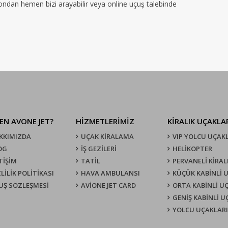
efondan hemen bizi arayabilir veya online uçuş talebinde
EN AVONE JET?
HİZMETLERİMİZ
KIRALIK UÇAKLA
KKIMIZDA
UÇAK KIRALAMA
VIP YOLCU UÇAK
OG
İŞ GEZİLERİ
HELİKOPTER
TİŞİM
TATİL
PERVANELİ KİRAL
LİLİK POLİTİKASI
HAVA AMBULANSI
KÜÇÜK KABİNLİ 
UŞ SÖZLEŞMESI
AVİONE JET CARD
ORTA KABİNLİ U
GENİŞ KABİNLİ 
YOLCU UÇAKLARI