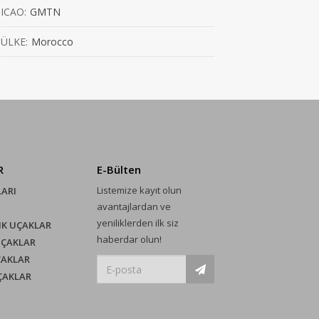
ICAO:
GMTN
ÜLKE:
Morocco
R
E-Bülten
Listemize kayıt olun
LARI
avantajlardan ve
yeniliklerden ilk siz
IK UÇAKLAR
haberdar olun!
UÇAKLAR
ÇAKLAR
UÇAKLAR