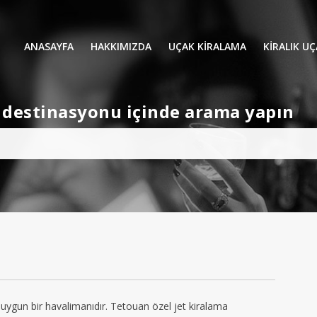
ANASAYFA
HAKKIMIZDA
UÇAK KİRALAMA
KIRALIK U
UÇAK KIRALAMA
VIP YOLCU
et destinasyonu içinde arama yapın
İŞ GEZİLERİ
TATİL
HELİKOPT
HAVA AMBULANSI
PERVANELİ
AVİONE JET CARD
KÜÇÜK KA
ORTA KAB
GENİŞ KAB
YOLCU UÇ
 uygun bir havalimanıdır. Tetouan özel jet kiralama