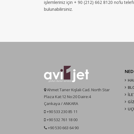
işlemleriniz için + 90 (212) 662 8120 no’lu tel
bulunabilirsiniz.
NED
HA
BL
Ahmet Taner Kışlalı Cad. North Star
İLE
Plaza Kat:12 No:20 Daire:4
GİZ
Çankaya / ANKARA
UÇ
+90 533 230 85 11
+90 532 761 18 00
+90 530 663 64 90