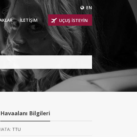
EN
ÇAKLAR
İLETİŞİM
UÇUŞ İSTEYİN
 UÇAKLARI
ER
 KİRALIK UÇAKLAR
BİNLİ UÇAKLAR
İNLİ UÇAKLAR
İNLİ UÇAKLAR
Havaalanı Bilgileri
AKLARI
IATA:
TTU