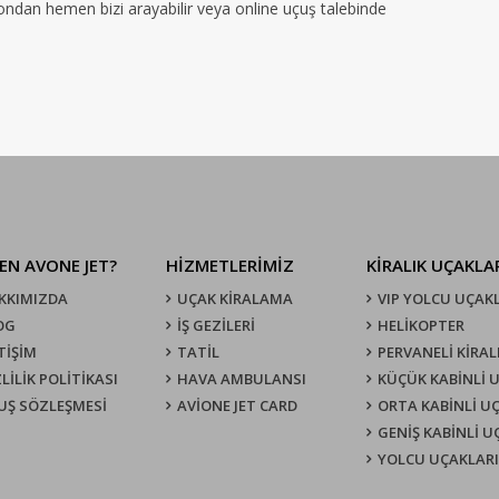
efondan hemen bizi arayabilir veya online uçuş talebinde
EN AVONE JET?
HİZMETLERİMİZ
KIRALIK UÇAKLA
KKIMIZDA
UÇAK KIRALAMA
VIP YOLCU UÇAK
OG
İŞ GEZİLERİ
HELİKOPTER
TİŞİM
TATİL
PERVANELİ KİRAL
LİLİK POLİTİKASI
HAVA AMBULANSI
KÜÇÜK KABİNLİ 
UŞ SÖZLEŞMESI
AVİONE JET CARD
ORTA KABİNLİ U
GENİŞ KABİNLİ 
YOLCU UÇAKLARI