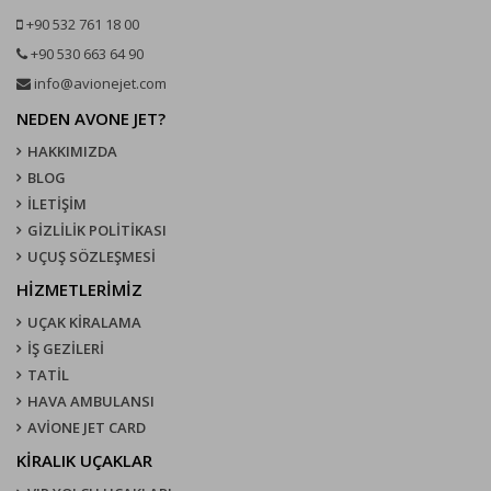
+90 532 761 18 00
+90 530 663 64 90
info@avionejet.com
NEDEN AVONE JET?
HAKKIMIZDA
BLOG
İLETİŞİM
GİZLİLİK POLİTİKASI
UÇUŞ SÖZLEŞMESI
HİZMETLERİMİZ
UÇAK KIRALAMA
İŞ GEZİLERİ
TATİL
HAVA AMBULANSI
AVİONE JET CARD
KIRALIK UÇAKLAR