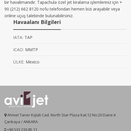
bir havalimanıdır. Tapachula özel jet kiralama işlemleriniz için +
90 (212) 662 8120 no’lu telefondan hemen bizi arayabilir veya
online uçuş talebinde bulunabilirsiniz.
Havaalanı Bilgileri
IATA:
TAP
ICAO:
MMTP
ÜLKE:
Mexico
Ahmet Taner Kışlalı Cad. North Star Plaza Kat:12 No:20 Daire:4
Çankaya / ANKARA
+90 533 230 85 11