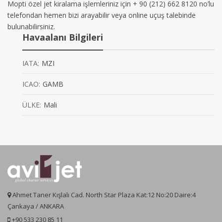
Mopti özel jet kiralama işlemleriniz için + 90 (212) 662 8120 no’lu
telefondan hemen bizi arayabilir veya online uçuş talebinde
bulunabilirsiniz.
Havaalanı Bilgileri
IATA:
MZI
ICAO:
GAMB
ÜLKE:
Mali
Ahmet Taner Kışlalı Cad. North Star Plaza Kat:12 No:20 Daire:4
Çankaya / ANKARA
+90 533 230 85 11