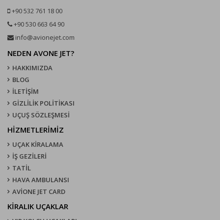
+90 532 761 18 00
+90 530 663 64 90
info@avionejet.com
NEDEN AVONE JET?
HAKKIMIZDA
BLOG
İLETİŞİM
GİZLİLİK POLİTİKASI
UÇUŞ SÖZLEŞMESI
HİZMETLERİMİZ
UÇAK KIRALAMA
İŞ GEZİLERİ
TATİL
HAVA AMBULANSI
AVİONE JET CARD
KIRALIK UÇAKLAR