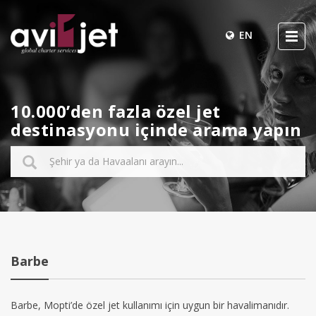
EN
10.000’den fazla özel jet
destinasyonu içinde arama yapın
Barbe
Barbe, Mopti’de özel jet kullanımı için uygun bir havalimanıdır.