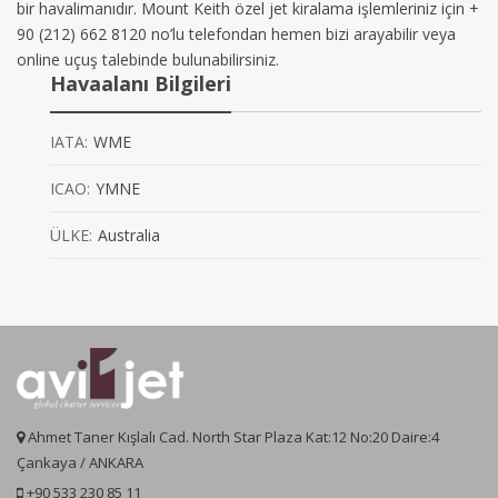
bir havalimanıdır. Mount Keith özel jet kiralama işlemleriniz için +
90 (212) 662 8120 no’lu telefondan hemen bizi arayabilir veya
online uçuş talebinde bulunabilirsiniz.
Havaalanı Bilgileri
IATA:
WME
ICAO:
YMNE
ÜLKE:
Australia
Ahmet Taner Kışlalı Cad. North Star Plaza Kat:12 No:20 Daire:4
Çankaya / ANKARA
+90 533 230 85 11