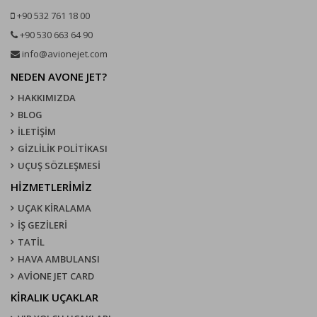
+90 532 761 18 00
+90 530 663 64 90
info@avionejet.com
NEDEN AVONE JET?
HAKKIMIZDA
BLOG
İLETİŞİM
GİZLİLİK POLİTİKASI
UÇUŞ SÖZLEŞMESI
HİZMETLERİMİZ
UÇAK KIRALAMA
İŞ GEZİLERİ
TATİL
HAVA AMBULANSI
AVİONE JET CARD
KIRALIK UÇAKLAR