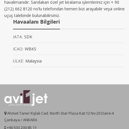
havalimanıdır. Sandakan özel jet kiralama işlemleriniz için + 90
(212) 662 8120 no’lu telefondan hemen bizi arayabilir veya online
uçuş talebinde bulunabilirsiniz.
Havaalanı Bilgileri
IATA:
SDK
ICAO:
WBKS
ÜLKE:
Malaysia
Ahmet Taner Kışlalı Cad. North Star Plaza Kat:12 No:20 Daire:4
Çankaya / ANKARA
+90 533 230 85 11