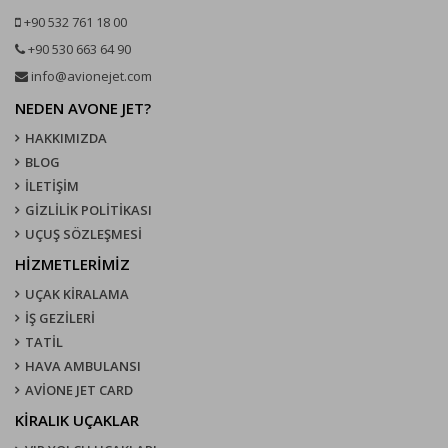
+90 532 761 18 00
+90 530 663 64 90
info@avionejet.com
NEDEN AVONE JET?
HAKKIMIZDA
BLOG
İLETİŞİM
GİZLİLİK POLİTİKASI
UÇUŞ SÖZLEŞMESI
HİZMETLERİMİZ
UÇAK KIRALAMA
İŞ GEZİLERİ
TATİL
HAVA AMBULANSI
AVİONE JET CARD
KIRALIK UÇAKLAR