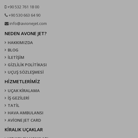
+90 532 761 18 00
+90 530 663 64 90
info@avionejet.com
NEDEN AVONE JET?
HAKKIMIZDA
BLOG
İLETİŞİM
GİZLİLİK POLİTİKASI
UÇUŞ SÖZLEŞMESI
HİZMETLERİMİZ
UÇAK KIRALAMA
İŞ GEZİLERİ
TATİL
HAVA AMBULANSI
AVİONE JET CARD
KIRALIK UÇAKLAR