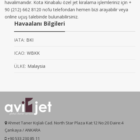
havalimanıdır. Kota Kinabalu özel jet kiralama işlemleriniz için +
90 (212) 662 8120 no’lu telefondan hemen bizi arayabilir veya
online uçuş talebinde bulunabilirsiniz.
Havaalanı Bilgileri
IATA:
BKI
ICAO:
WBKK
ÜLKE:
Malaysia
Ahmet Taner Kışlalı Cad. North Star Plaza Kat:12 No:20 Daire:4
Çankaya / ANKARA
+90 533 230 85 11