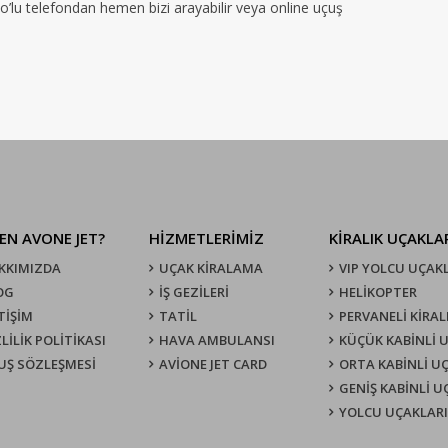
no’lu telefondan hemen bizi arayabilir veya online uçuş
EN AVONE JET?
HİZMETLERİMİZ
KIRALIK UÇAKLA
KKIMIZDA
UÇAK KIRALAMA
VIP YOLCU UÇAK
OG
İŞ GEZİLERİ
HELİKOPTER
TİŞİM
TATİL
PERVANELİ KİRAL
LİLİK POLİTİKASI
HAVA AMBULANSI
KÜÇÜK KABİNLİ 
UŞ SÖZLEŞMESI
AVİONE JET CARD
ORTA KABİNLİ U
GENİŞ KABİNLİ 
YOLCU UÇAKLARI