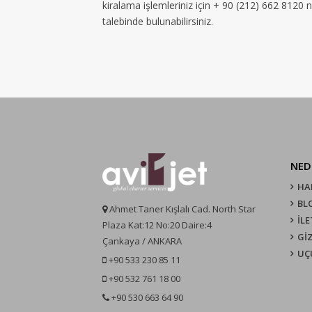
kiralama işlemleriniz için + 90 (212) 662 8120 
talebinde bulunabilirsiniz.
NED
HA
BL
Ahmet Taner Kışlalı Cad. North Star
İLE
Plaza Kat:12 No:20 Daire:4
GİZ
Çankaya / ANKARA
UÇ
+90 533 230 85 11
+90 532 761 18 00
+90 530 663 64 90