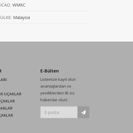
ICAO:
WMKC
ÜLKE:
Malaysia
R
E-Bülten
Listemize kayıt olun
LARI
avantajlardan ve
yeniliklerden ilk siz
IK UÇAKLAR
haberdar olun!
UÇAKLAR
ÇAKLAR
UÇAKLAR