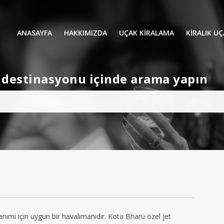
ANASAYFA
HAKKIMIZDA
UÇAK KİRALAMA
KIRALIK U
UÇAK KIRALAMA
VIP YOLCU
et destinasyonu içinde arama yapın
İŞ GEZİLERİ
TATİL
HELİKOPT
HAVA AMBULANSI
PERVANELİ
AVİONE JET CARD
KÜÇÜK KA
ORTA KAB
GENİŞ KAB
YOLCU UÇ
anımı için uygun bir havalimanıdır. Kota Bharu özel jet