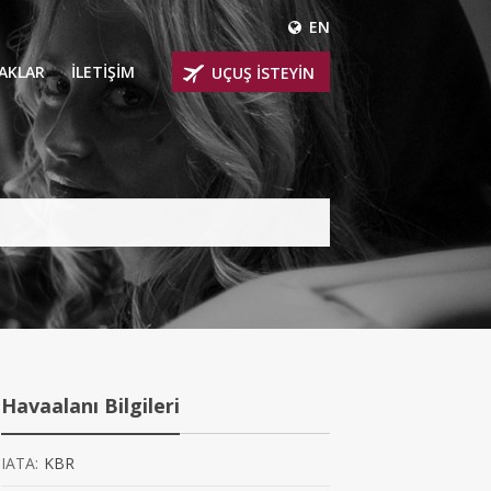
EN
ÇAKLAR
İLETİŞİM
UÇUŞ İSTEYİN
 UÇAKLARI
ER
 KİRALIK UÇAKLAR
BİNLİ UÇAKLAR
İNLİ UÇAKLAR
İNLİ UÇAKLAR
Havaalanı Bilgileri
AKLARI
IATA:
KBR