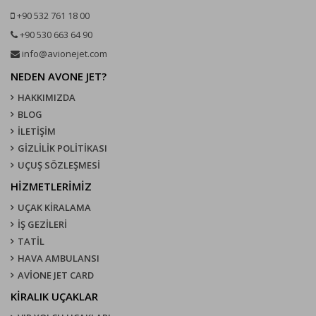
+90 532 761 18 00
+90 530 663 64 90
info@avionejet.com
NEDEN AVONE JET?
HAKKIMIZDA
BLOG
İLETİŞİM
GİZLİLİK POLİTİKASI
UÇUŞ SÖZLEŞMESI
HİZMETLERİMİZ
UÇAK KIRALAMA
İŞ GEZİLERİ
TATİL
HAVA AMBULANSI
AVİONE JET CARD
KIRALIK UÇAKLAR