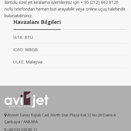
Bintulu özel jet kiralama işlemleriniz için + 90 (212) 662 8120
no’lu telefondan hemen bizi arayabilir veya online uçuş talebinde
bulunabilirsiniz.
Havaalanı Bilgileri
IATA:
BTU
ICAO:
WBGB
ÜLKE:
Malaysia
Ahmet Taner Kışlalı Cad. North Star Plaza Kat:12 No:20 Daire:4
Çankaya / ANKARA
+90 533 230 85 11