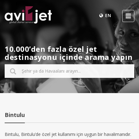
EN
10.000’den fazla özel jet
destinasyonu içinde arama yapın
Bintulu
Bintulu, Bintulu’de özel jet kullanımı için uygun bir havalimanıdır.