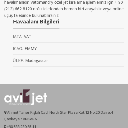
havalimanıdır. Vatomandry özel jet kiralama işlemleriniz için + 90
(212) 662 8120 no’lu telefondan hemen bizi arayabilir veya online
uçuş talebinde bulunabilirsiniz.
Havaalanı Bilgileri
IATA:
VAT
ICAO:
FMMY
ÜLKE:
Madagascar
Ahmet Taner Kışlalı Cad. North Star Plaza Kat:12 No:20 Daire:4
Çankaya / ANKARA
+90 533 230 85 11