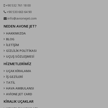
+90 532 761 18 00
+90 530 663 64 90
info@avionejet.com
NEDEN AVONE JET?
HAKKIMIZDA
BLOG
İLETİŞİM
GİZLİLİK POLİTİKASI
UÇUŞ SÖZLEŞMESI
HİZMETLERİMİZ
UÇAK KIRALAMA
İŞ GEZİLERİ
TATİL
HAVA AMBULANSI
AVİONE JET CARD
KIRALIK UÇAKLAR