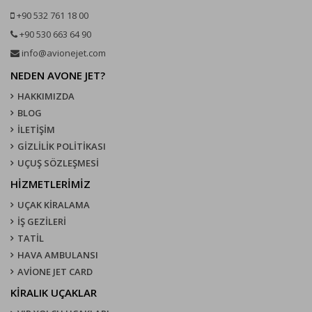
+90 532 761 18 00
+90 530 663 64 90
info@avionejet.com
NEDEN AVONE JET?
HAKKIMIZDA
BLOG
İLETİŞİM
GİZLİLİK POLİTİKASI
UÇUŞ SÖZLEŞMESI
HİZMETLERİMİZ
UÇAK KIRALAMA
İŞ GEZİLERİ
TATİL
HAVA AMBULANSI
AVİONE JET CARD
KIRALIK UÇAKLAR