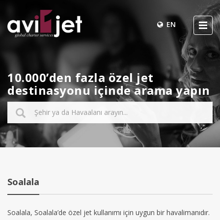
EN
10.000’den fazla özel jet
destinasyonu içinde arama yapın
Soalala
Soalala, Soalala’de özel jet kullanımı için uygun bir havalimanıdır.