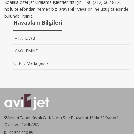
Soalala özel jet kiralama işlemleriniz için + 90 (212) 662 8120
no’lu telefondan hemen bizi arayabilir veya online uçuş talebinde
bulunabilirsiniz.
Havaalanı Bilgileri
IATA:
DWB
ICAO:
FMNO
ÜLKE:
Madagascar
Ahmet Taner Kışlalı Cad. North Star Plaza Kat:12 No:20 Daire:4
Çankaya / ANKARA
+90 533 230 85 11