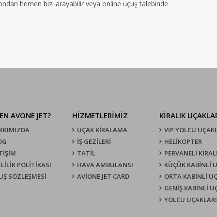
efondan hemen bizi arayabilir veya online uçuş talebinde
EN AVONE JET?
HİZMETLERİMİZ
KIRALIK UÇAKLA
KKIMIZDA
UÇAK KIRALAMA
VIP YOLCU UÇAK
OG
İŞ GEZİLERİ
HELİKOPTER
TİŞİM
TATİL
PERVANELİ KİRAL
LİLİK POLİTİKASI
HAVA AMBULANSI
KÜÇÜK KABİNLİ 
UŞ SÖZLEŞMESI
AVİONE JET CARD
ORTA KABİNLİ U
GENİŞ KABİNLİ 
YOLCU UÇAKLARI