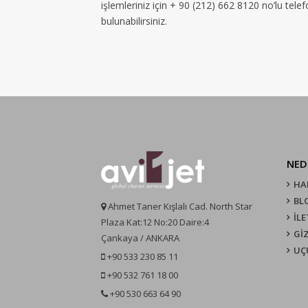
işlemleriniz için + 90 (212) 662 8120 no’lu tel
bulunabilirsiniz.
NED
HA
BL
Ahmet Taner Kışlalı Cad. North Star
İLE
Plaza Kat:12 No:20 Daire:4
GİZ
Çankaya / ANKARA
UÇ
+90 533 230 85 11
+90 532 761 18 00
+90 530 663 64 90