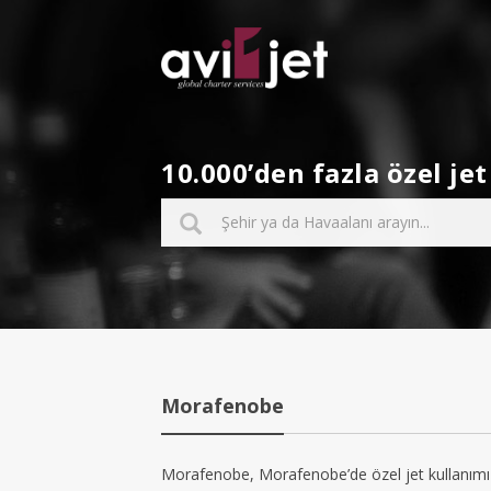
10.000’den fazla özel j
Morafenobe
Morafenobe, Morafenobe’de özel jet kullanımı 