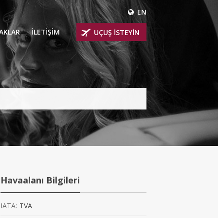
EN
ÇAKLAR
İLETİŞİM
UÇUŞ İSTEYİN
 UÇAKLARI
ER
 KİRALIK UÇAKLAR
BİNLİ UÇAKLAR
İNLİ UÇAKLAR
İNLİ UÇAKLAR
Havaalanı Bilgileri
AKLARI
IATA:
TVA