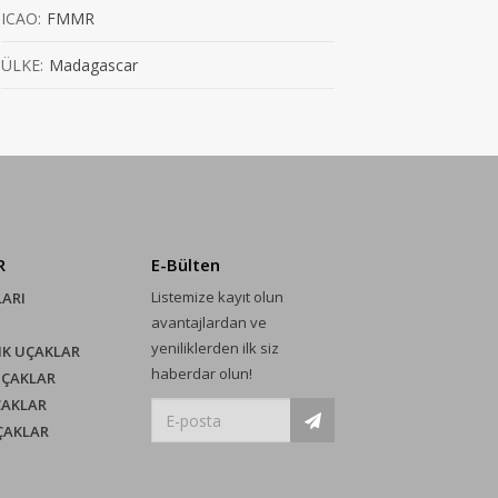
ICAO:
FMMR
ÜLKE:
Madagascar
R
E-Bülten
Listemize kayıt olun
LARI
avantajlardan ve
yeniliklerden ilk siz
IK UÇAKLAR
haberdar olun!
UÇAKLAR
ÇAKLAR
UÇAKLAR