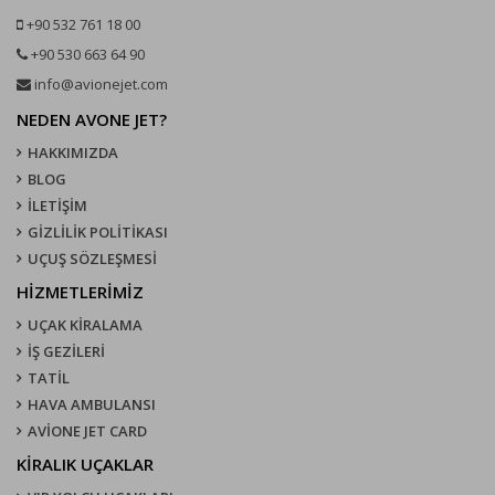
+90 532 761 18 00
+90 530 663 64 90
info@avionejet.com
NEDEN AVONE JET?
HAKKIMIZDA
BLOG
İLETİŞİM
GİZLİLİK POLİTİKASI
UÇUŞ SÖZLEŞMESI
HİZMETLERİMİZ
UÇAK KIRALAMA
İŞ GEZİLERİ
TATİL
HAVA AMBULANSI
AVİONE JET CARD
KIRALIK UÇAKLAR