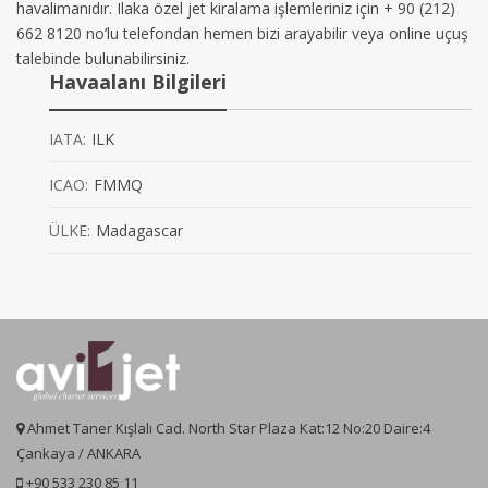
havalimanıdır. Ilaka özel jet kiralama işlemleriniz için + 90 (212)
662 8120 no’lu telefondan hemen bizi arayabilir veya online uçuş
talebinde bulunabilirsiniz.
Havaalanı Bilgileri
IATA:
ILK
ICAO:
FMMQ
ÜLKE:
Madagascar
Ahmet Taner Kışlalı Cad. North Star Plaza Kat:12 No:20 Daire:4
Çankaya / ANKARA
+90 533 230 85 11