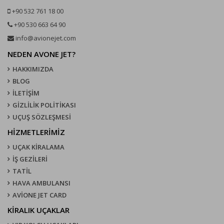
+90 532 761 18 00
+90 530 663 64 90
info@avionejet.com
NEDEN AVONE JET?
HAKKIMIZDA
BLOG
İLETİŞİM
GİZLİLİK POLİTİKASI
UÇUŞ SÖZLEŞMESI
HİZMETLERİMİZ
UÇAK KIRALAMA
İŞ GEZİLERİ
TATİL
HAVA AMBULANSI
AVİONE JET CARD
KIRALIK UÇAKLAR