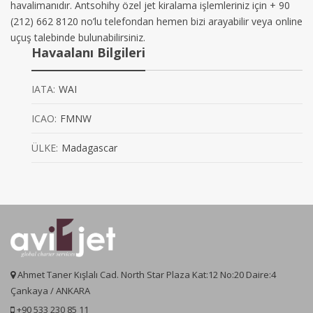
havalimanıdır. Antsohihy özel jet kiralama işlemleriniz için + 90
(212) 662 8120 no’lu telefondan hemen bizi arayabilir veya online
uçuş talebinde bulunabilirsiniz.
Havaalanı Bilgileri
IATA:
WAI
ICAO:
FMNW
ÜLKE:
Madagascar
Ahmet Taner Kışlalı Cad. North Star Plaza Kat:12 No:20 Daire:4
Çankaya / ANKARA
+90 533 230 85 11