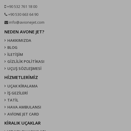
+90 532 761 18 00
+90 530 663 64 90
info@avionejet.com
NEDEN AVONE JET?
HAKKIMIZDA
BLOG
İLETİŞİM
GİZLİLİK POLİTİKASI
UÇUŞ SÖZLEŞMESI
HİZMETLERİMİZ
UÇAK KIRALAMA
İŞ GEZİLERİ
TATİL
HAVA AMBULANSI
AVİONE JET CARD
KIRALIK UÇAKLAR