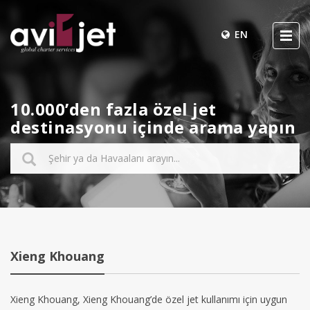
EN
10.000’den fazla özel jet
destinasyonu içinde arama yapın
Xieng Khouang
Xieng Khouang, Xieng Khouang’de özel jet kullanımı için uygun