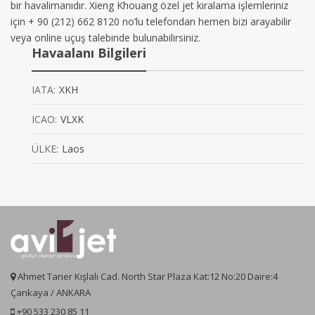
bir havalimanıdır. Xieng Khouang özel jet kiralama işlemleriniz
için + 90 (212) 662 8120 no’lu telefondan hemen bizi arayabilir
veya online uçuş talebinde bulunabilirsiniz.
Havaalanı Bilgileri
IATA:
XKH
ICAO:
VLXK
ÜLKE:
Laos
Ahmet Taner Kışlalı Cad. North Star Plaza Kat:12 No:20 Daire:4
Çankaya / ANKARA
+90 533 230 85 11