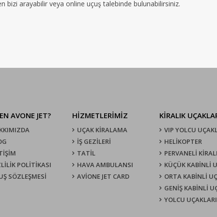
bizi arayabilir veya online uçuş talebinde bulunabilirsiniz.
EN AVONE JET?
HİZMETLERİMİZ
KIRALIK UÇAKLA
KKIMIZDA
UÇAK KIRALAMA
VIP YOLCU UÇAK
OG
İŞ GEZİLERİ
HELİKOPTER
TİŞİM
TATİL
PERVANELİ KİRAL
LİLİK POLİTİKASI
HAVA AMBULANSI
KÜÇÜK KABİNLİ 
UŞ SÖZLEŞMESI
AVİONE JET CARD
ORTA KABİNLİ U
GENİŞ KABİNLİ 
YOLCU UÇAKLARI