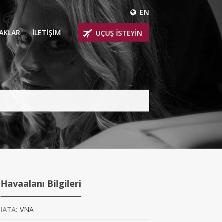
EN
ÇAKLAR
İLETİŞİM
UÇUŞ İSTEYİN
 UÇAKLARI
ER
 KİRALIK UÇAKLAR
BİNLİ UÇAKLAR
İNLİ UÇAKLAR
İNLİ UÇAKLAR
Havaalanı Bilgileri
AKLARI
IATA:
VNA