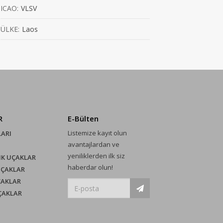
ICAO:
VLSV
ÜLKE:
Laos
R
E-Bülten
Listemize kayıt olun
LARI
avantajlardan ve
yeniliklerden ilk siz
IK UÇAKLAR
haberdar olun!
UÇAKLAR
ÇAKLAR
UÇAKLAR