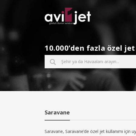
10.000’den fazla özel j
Saravane
Saravane, Saravane’de özel jet kullanımı için uy