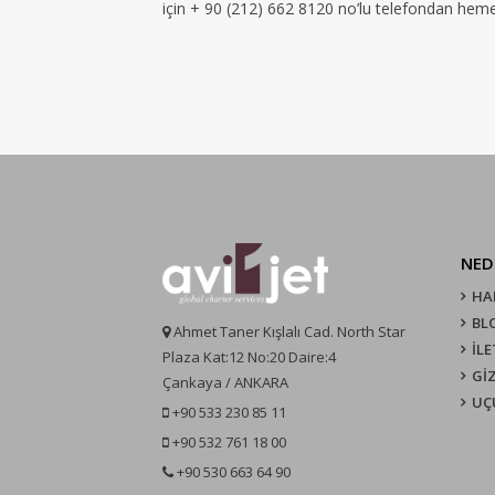
için + 90 (212) 662 8120 no’lu telefondan hemen 
NED
HA
BL
Ahmet Taner Kışlalı Cad. North Star
İLE
Plaza Kat:12 No:20 Daire:4
GİZ
Çankaya / ANKARA
UÇ
+90 533 230 85 11
+90 532 761 18 00
+90 530 663 64 90