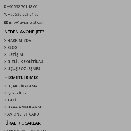
+90 532 761 18 00
+90 530 663 64 90
info@avionejet.com
NEDEN AVONE JET?
HAKKIMIZDA
BLOG
İLETİŞİM
GİZLİLİK POLİTİKASI
UÇUŞ SÖZLEŞMESI
HİZMETLERİMİZ
UÇAK KIRALAMA
İŞ GEZİLERİ
TATİL
HAVA AMBULANSI
AVİONE JET CARD
KIRALIK UÇAKLAR