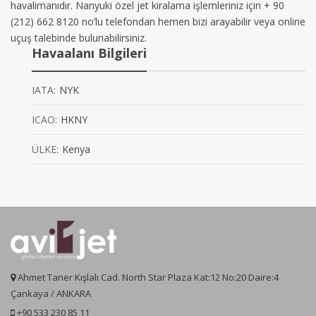
havalimanıdır. Nanyuki özel jet kiralama işlemleriniz için + 90
(212) 662 8120 no’lu telefondan hemen bizi arayabilir veya online
uçuş talebinde bulunabilirsiniz.
Havaalanı Bilgileri
IATA:
NYK
ICAO:
HKNY
ÜLKE:
Kenya
Ahmet Taner Kışlalı Cad. North Star Plaza Kat:12 No:20 Daire:4
Çankaya / ANKARA
+90 533 230 85 11