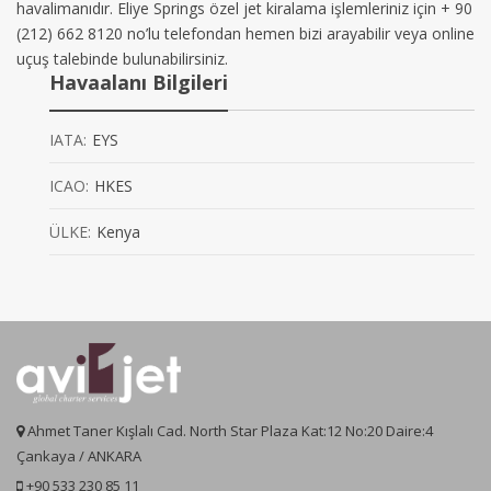
havalimanıdır. Eliye Springs özel jet kiralama işlemleriniz için + 90
(212) 662 8120 no’lu telefondan hemen bizi arayabilir veya online
uçuş talebinde bulunabilirsiniz.
Havaalanı Bilgileri
IATA:
EYS
ICAO:
HKES
ÜLKE:
Kenya
Ahmet Taner Kışlalı Cad. North Star Plaza Kat:12 No:20 Daire:4
Çankaya / ANKARA
+90 533 230 85 11