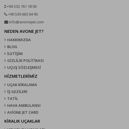
+90 532 761 18 00
+90 530 663 64 90
info@avionejet.com
NEDEN AVONE JET?
HAKKIMIZDA
BLOG
İLETİŞİM
GİZLİLİK POLİTİKASI
UÇUŞ SÖZLEŞMESI
HİZMETLERİMİZ
UÇAK KIRALAMA
İŞ GEZİLERİ
TATİL
HAVA AMBULANSI
AVİONE JET CARD
KIRALIK UÇAKLAR