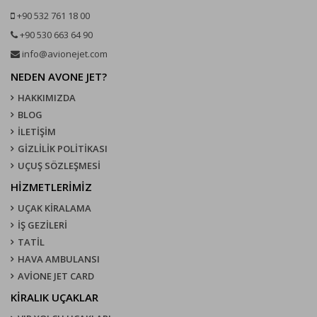
+90 532 761 18 00
+90 530 663 64 90
info@avionejet.com
NEDEN AVONE JET?
HAKKIMIZDA
BLOG
İLETİŞİM
GİZLİLİK POLİTİKASI
UÇUŞ SÖZLEŞMESI
HİZMETLERİMİZ
UÇAK KIRALAMA
İŞ GEZİLERİ
TATİL
HAVA AMBULANSI
AVİONE JET CARD
KIRALIK UÇAKLAR