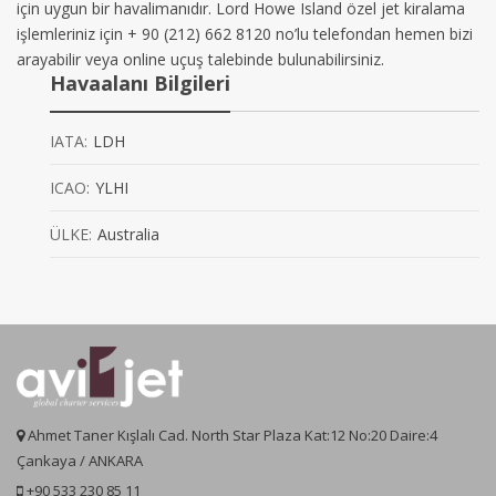
için uygun bir havalimanıdır. Lord Howe Island özel jet kiralama
işlemleriniz için + 90 (212) 662 8120 no’lu telefondan hemen bizi
arayabilir veya online uçuş talebinde bulunabilirsiniz.
Havaalanı Bilgileri
IATA:
LDH
ICAO:
YLHI
ÜLKE:
Australia
Ahmet Taner Kışlalı Cad. North Star Plaza Kat:12 No:20 Daire:4
Çankaya / ANKARA
+90 533 230 85 11