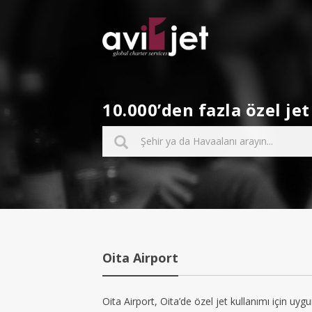
10.000’den fazla özel j
Oita Airport
Oita Airport, Oita’de özel jet kullanımı için uygu