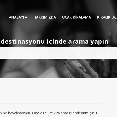
ANASAYFA
HAKKIMIZDA
UÇAK KİRALAMA
KIRALIK U
UÇAK KIRALAMA
VIP YOLCU
et destinasyonu içinde arama yapın
İŞ GEZİLERİ
TATİL
HELİKOPT
HAVA AMBULANSI
PERVANELİ
AVİONE JET CARD
KÜÇÜK KA
ORTA KAB
GENİŞ KAB
YOLCU UÇ
n bir havalimanıdır. Oita özel jet kiralama işlemleriniz için +