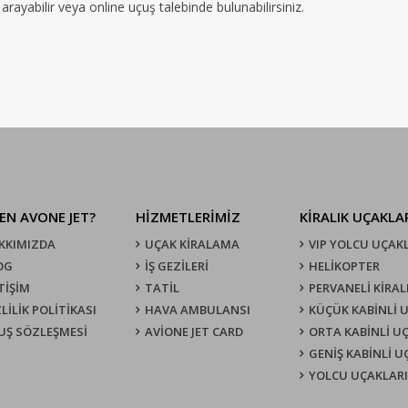
rayabilir veya online uçuş talebinde bulunabilirsiniz.
EN AVONE JET?
HİZMETLERİMİZ
KIRALIK UÇAKLA
KKIMIZDA
UÇAK KIRALAMA
VIP YOLCU UÇAK
OG
İŞ GEZİLERİ
HELİKOPTER
TİŞİM
TATİL
PERVANELİ KİRAL
LİLİK POLİTİKASI
HAVA AMBULANSI
KÜÇÜK KABİNLİ 
UŞ SÖZLEŞMESI
AVİONE JET CARD
ORTA KABİNLİ U
GENİŞ KABİNLİ 
YOLCU UÇAKLARI