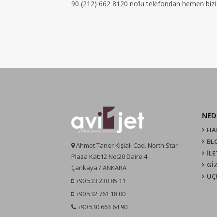
90 (212) 662 8120 no’lu telefondan hemen bizi a
NED
HA
BL
Ahmet Taner Kışlalı Cad. North Star
İLE
Plaza Kat:12 No:20 Daire:4
GİZ
Çankaya / ANKARA
UÇ
+90 533 230 85 11
+90 532 761 18 00
+90 530 663 64 90