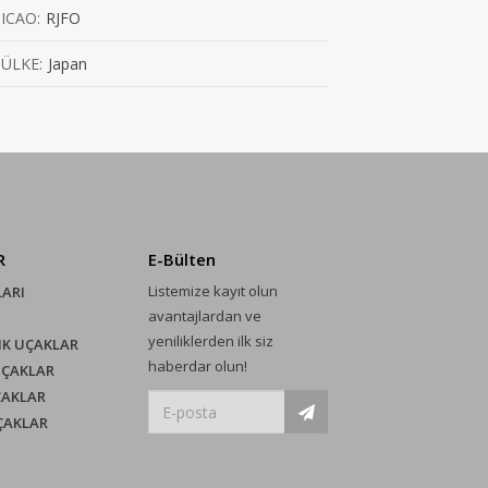
ICAO:
RJFO
ÜLKE:
Japan
R
E-Bülten
Listemize kayıt olun
LARI
avantajlardan ve
yeniliklerden ilk siz
IK UÇAKLAR
haberdar olun!
UÇAKLAR
ÇAKLAR
UÇAKLAR