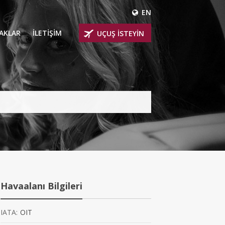
EN
ÇAKLAR
İLETİŞİM
UÇUŞ İSTEYİN
 UÇAKLARI
ER
 KİRALIK UÇAKLAR
BİNLİ UÇAKLAR
İNLİ UÇAKLAR
İNLİ UÇAKLAR
Havaalanı Bilgileri
AKLARI
IATA:
OIT