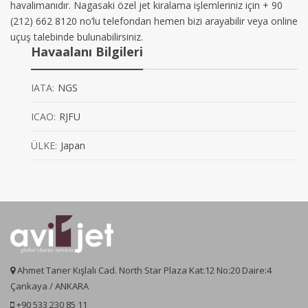
havalimanıdır. Nagasaki özel jet kiralama işlemleriniz için + 90
(212) 662 8120 no’lu telefondan hemen bizi arayabilir veya online
uçuş talebinde bulunabilirsiniz.
Havaalanı Bilgileri
IATA:
NGS
ICAO:
RJFU
ÜLKE:
Japan
Ahmet Taner Kışlalı Cad. North Star Plaza Kat:12 No:20 Daire:4
Çankaya / ANKARA
+90 533 230 85 11