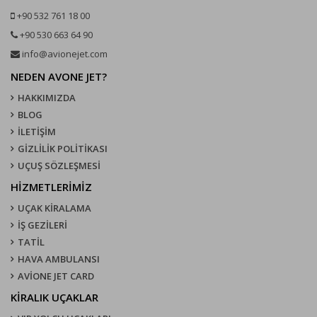
+90 532 761 18 00
+90 530 663 64 90
info@avionejet.com
NEDEN AVONE JET?
HAKKIMIZDA
BLOG
İLETİŞİM
GİZLİLİK POLİTİKASI
UÇUŞ SÖZLEŞMESI
HİZMETLERİMİZ
UÇAK KIRALAMA
İŞ GEZİLERİ
TATİL
HAVA AMBULANSI
AVİONE JET CARD
KIRALIK UÇAKLAR