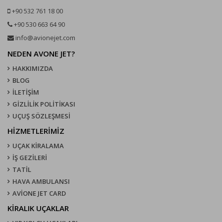
+90 532 761 18 00
+90 530 663 64 90
info@avionejet.com
NEDEN AVONE JET?
HAKKIMIZDA
BLOG
İLETİŞİM
GİZLİLİK POLİTİKASI
UÇUŞ SÖZLEŞMESI
HİZMETLERİMİZ
UÇAK KIRALAMA
İŞ GEZİLERİ
TATİL
HAVA AMBULANSI
AVİONE JET CARD
KIRALIK UÇAKLAR