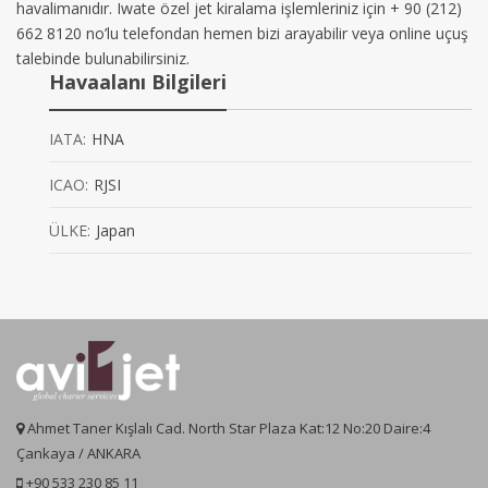
havalimanıdır. Iwate özel jet kiralama işlemleriniz için + 90 (212)
662 8120 no’lu telefondan hemen bizi arayabilir veya online uçuş
talebinde bulunabilirsiniz.
Havaalanı Bilgileri
IATA:
HNA
ICAO:
RJSI
ÜLKE:
Japan
Ahmet Taner Kışlalı Cad. North Star Plaza Kat:12 No:20 Daire:4
Çankaya / ANKARA
+90 533 230 85 11