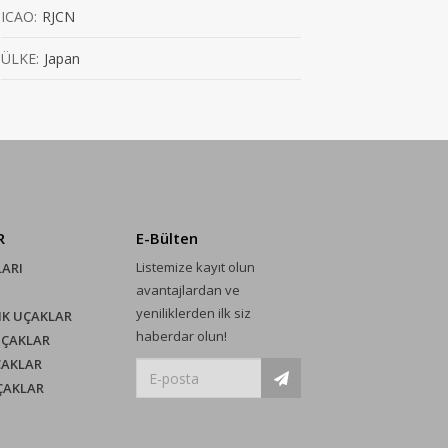
ICAO:
RJCN
ÜLKE:
Japan
R
E-Bülten
Listemize kayıt olun
LARI
avantajlardan ve
yeniliklerden ilk siz
IK UÇAKLAR
haberdar olun!
UÇAKLAR
ÇAKLAR
UÇAKLAR