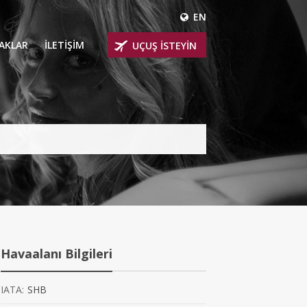
EN
ÇAKLAR
İLETİŞİM
UÇUŞ İSTEYİN
 UÇAKLARI
ER
 KİRALIK UÇAKLAR
BİNLİ UÇAKLAR
İNLİ UÇAKLAR
İNLİ UÇAKLAR
Havaalanı Bilgileri
AKLARI
IATA:
SHB