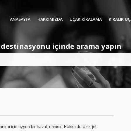
ANASAYFA
HAKKIMIZDA
UÇAK KİRALAMA
KIRALIK U
UÇAK KIRALAMA
VIP YOLCU
et destinasyonu içinde arama yapın
İŞ GEZİLERİ
TATİL
HELİKOPT
HAVA AMBULANSI
PERVANELİ
AVİONE JET CARD
KÜÇÜK KA
ORTA KAB
GENİŞ KAB
YOLCU UÇ
anımı için uygun bir havalimanıdır. Hokkaido özel jet