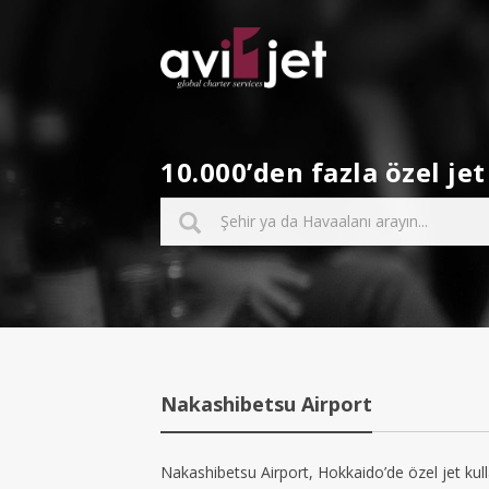
10.000’den fazla özel j
Nakashibetsu Airport
Nakashibetsu Airport, Hokkaido’de özel jet kull