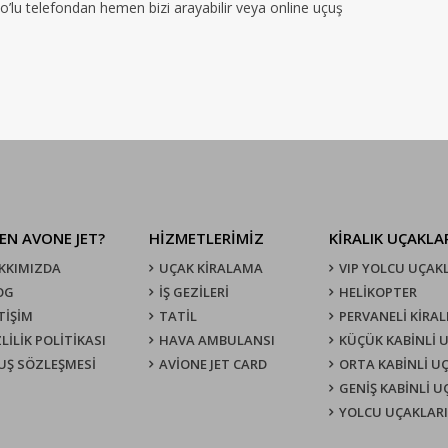
no’lu telefondan hemen bizi arayabilir veya online uçuş
EN AVONE JET?
HİZMETLERİMİZ
KIRALIK UÇAKLA
KKIMIZDA
UÇAK KIRALAMA
VIP YOLCU UÇAK
OG
İŞ GEZİLERİ
HELİKOPTER
TİŞİM
TATİL
PERVANELİ KİRAL
LİLİK POLİTİKASI
HAVA AMBULANSI
KÜÇÜK KABİNLİ 
UŞ SÖZLEŞMESI
AVİONE JET CARD
ORTA KABİNLİ U
GENİŞ KABİNLİ 
YOLCU UÇAKLARI