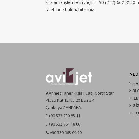
kiralama işlemleriniz için + 90 (212) 662 8120 
talebinde bulunabilirsiniz.
NED
HA
BL
Ahmet Taner Kışlalı Cad. North Star
İLE
Plaza Kat:12 No:20 Daire:4
GİZ
Çankaya / ANKARA
UÇ
+90 533 230 85 11
+90 532 761 18 00
+90 530 663 64 90