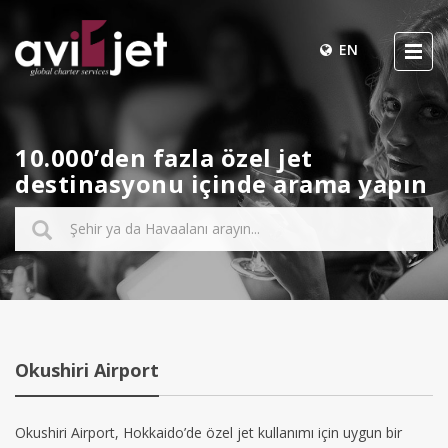
EN
10.000’den fazla özel jet
destinasyonu içinde arama yapın
Okushiri Airport
Okushiri Airport, Hokkaido’de özel jet kullanımı için uygun bir