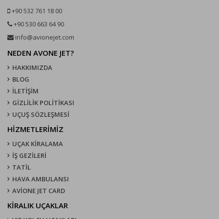
+90 532 761 18 00
+90 530 663 64 90
info@avionejet.com
NEDEN AVONE JET?
HAKKIMIZDA
BLOG
İLETİŞİM
GİZLİLİK POLİTİKASI
UÇUŞ SÖZLEŞMESI
HİZMETLERİMİZ
UÇAK KIRALAMA
İŞ GEZİLERİ
TATİL
HAVA AMBULANSI
AVİONE JET CARD
KIRALIK UÇAKLAR