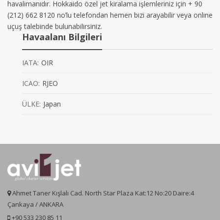
havalimanıdır. Hokkaido özel jet kiralama işlemleriniz için + 90
(212) 662 8120 no’lu telefondan hemen bizi arayabilir veya online
uçuş talebinde bulunabilirsiniz.
Havaalanı Bilgileri
IATA:
OIR
ICAO:
RJEO
ÜLKE:
Japan
Ahmet Taner Kışlalı Cad. North Star Plaza Kat:12 No:20 Daire:4
Çankaya / ANKARA
+90 533 230 85 11