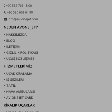
+90 532 761 18 00
+90 530 663 64 90
info@avionejet.com
NEDEN AVONE JET?
HAKKIMIZDA
BLOG
İLETİŞİM
GİZLİLİK POLİTİKASI
UÇUŞ SÖZLEŞMESI
HİZMETLERİMİZ
UÇAK KIRALAMA
İŞ GEZİLERİ
TATİL
HAVA AMBULANSI
AVİONE JET CARD
KIRALIK UÇAKLAR