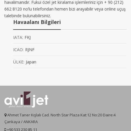
havalimanıdır. Fukui özel jet kiralama işlemleriniz için + 90 (212)
662 8120 no’lu telefondan hemen bizi arayabilir veya online uçuş
talebinde bulunabilirsiniz.
Havaalanı Bilgileri
IATA:
FKJ
ICAO:
RJNF
ÜLKE:
Japan
Ahmet Taner Kışlalı Cad. North Star Plaza Kat:12 No:20 Daire:4
Çankaya / ANKARA
+90 533 230 85 11