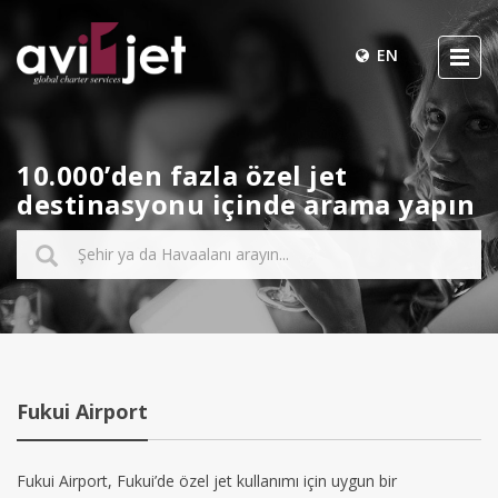
EN
10.000’den fazla özel jet
destinasyonu içinde arama yapın
Fukui Airport
Fukui Airport, Fukui’de özel jet kullanımı için uygun bir